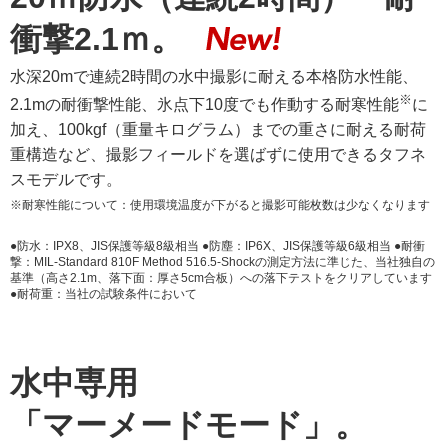
衝撃2.1ｍ。
水深20mで連続2時間の水中撮影に耐える本格防水性能、
※
2.1mの耐衝撃性能、氷点下10度でも作動する耐寒性能
に
加え、100kgf（重量キログラム）までの重さに耐える耐荷
重構造など、撮影フィールドを選ばずに使用できるタフネ
スモデルです。
※耐寒性能について：使用環境温度が下がると撮影可能枚数は少なくなります
●防水：IPX8、JIS保護等級8級相当 ●防塵：IP6X、JIS保護等級6級相当 ●耐衝
撃：MIL-Standard 810F Method 516.5-Shockの測定方法に準じた、当社独自の
基準（高さ2.1m、落下面：厚さ5cm合板）への落下テストをクリアしています
●耐荷重：当社の試験条件において
水中専用
「マーメードモード」。