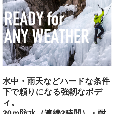
水中・雨天などハードな条件
下で頼りになる強靭なボデ
ィ。
20ｍ防水（連続2時間）・耐