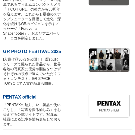
源であるフィルムコンパクトカメラ
「RICOH GR1」の発売から30周年
を迎えます。これからも最強のスナ
ップシューターを目指して進化・深
化を続けるGRのビジョンを示すメ
ッセージ「Forever a
Snapshooter」、およびアニバーサ
リーロゴを制定しました。
GR PHOTO FESTIVAL 2025
[入賞作品30点を公開！] 歴代GR
シリーズで撮られた作品から、世界
各地の写真家に優劣や順位をつけず
それぞれの視点で選んでいただくフ
ォトコンテスト。GR SPACE
TOKYOにて入賞作品展も開催。
PENTAX official
「PENTAXの魅力」や「製品の使い
こなし」「写真を撮る愉しみ」をお
伝えする公式サイトです。写真家、
社員による記事を随時更新しており
ます。