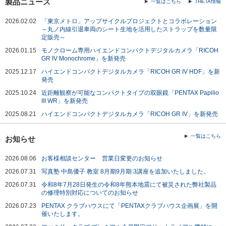
製品ニュース
一覧はこちら
THETA情報
2024.05.17
「とっておきPhoto+」テーマ "光"の採用作品を公開
2026.02.02
2024.01.25
「東京メトロ」アップサイクルプロジェクトとコラボレーション
「とっておきPhoto+」テーマ "冬日和"の採用作品を公開
～丸ノ内線引退車両のシート生地を活用したストラップを数量限
2023.11.10
相原正明氏によるK-3 Mark III Monochrome撮り下ろし作品を公
定販売～
開
2026.01.15
モノクローム専用ハイエンドコンパクトデジタルカメラ「RICOH
2023.09.22
「とっておきPhoto+」テーマ "夏景色"の採用作品を公開
GR IV Monochrome」を新発売
2023.09.15
[YouTube] 社員による「HD PENTAX-D FA MACRO
2025.12.17
ハイエンドコンパクトデジタルカメラ「RICOH GR IV HDF」を新
100mmF2.8ED AW」紹介動画を公開
発売
2023.09.09
[YouTube] 社員による「レンズ展示台紹介」のショート動画を公
2025.10.24
近距離観察が可能なコンパクトタイプの双眼鏡「PENTAX Papilio
開
III WR」を新発売
2023.09.08
[YouTube] 社員による「PENTAX K-3 Mark III 新機能 Fxボタン押
2025.08.21
ハイエンドコンパクトデジタルカメラ「RICOH GR IV」を新発売
し続け操作」解説動画を公開
一覧はこちら
お知らせ
2026.08.06
お客様相談センター 営業日変更のお知らせ
2026.07.31
写真塾 中島優子 教室 8月期9月期 3講座を追加いたしました。
2026.07.31
令和8年7月28日発生の令和8年熊本地震にて被災された弊社製品
の修理特別対応についてのお知らせ
2026.07.23
PENTAX クラブハウスにて「PENTAXクラブハウス企画展」を開
催いたします。