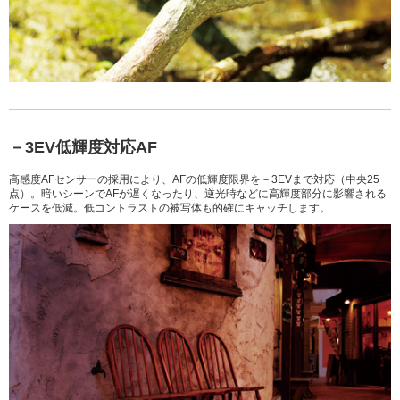
－3EV低輝度対応AF
高感度AFセンサーの採用により、AFの低輝度限界を－3EVまで対応（中央25
点）。暗いシーンでAFが遅くなったり、逆光時などに高輝度部分に影響される
ケースを低減。低コントラストの被写体も的確にキャッチします。