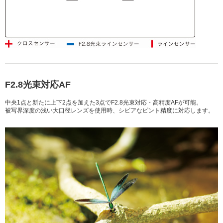
F2.8光束対応AF
中央1点と新たに上下2点を加えた3点でF2.8光束対応・高精度AFが可能。
被写界深度の浅い大口径レンズを使用時、シビアなピント精度に対応します。