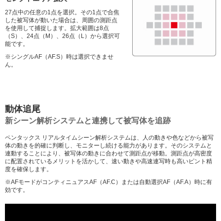
27点中の任意の1点を選択。その1点で合焦
した被写体が動いた場合は、周囲の測距点
を使用して捕捉します。拡大範囲は8点
（S）、24点（M）、26点（L）から選択可
能です。
※シングルAF（AF.S）時は選択できませ
ん。
動体追尾
新シーン解析システムと連携して被写体を追跡
ペンタックス リアルタイムシーン解析システムは、人の動きや色などから被写
体の動きを的確に判断し、モニターし続ける能力があります。そのシステムと
連動することにより、被写体の動きに合わせて測距点が移動。測距点が高密度
に配置されているメリットを活かして、速い動きや高速連写時も高いピント精
度を確保します。
※AFモードがコンティニュアスAF（AF.C）または自動選択AF（AF.A）時に有
効です。