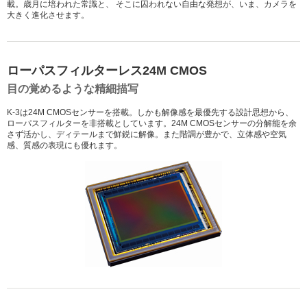
載。歳月に培われた常識と、
そこに囚われない自由な発想が、いま、カメラを
大きく進化させます。
ローパスフィルターレス24M CMOS
目の覚めるような精細描写
K-3は24M CMOSセンサーを搭載。しかも解像感を最優先する設計思想から、
ローパスフィルターを非搭載としています。24M CMOSセンサーの分解能を余
さず活かし、ディテールまで鮮鋭に解像。また階調が豊かで、立体感や空気
感、質感の表現にも優れます。