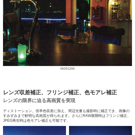
ISO51200
レンズ収差補正、フリンジ補正、色モアレ補正
レンズの限界に迫る高画質を実現
ディストーション、倍率色収差に加え、周辺光量も撮影時に補正でき、画像の
すみずみまで鮮明な高画質が得られます。さらにRAW展開時はフリンジ補正、
JPEG再生時は色モアレ補正も可能です。