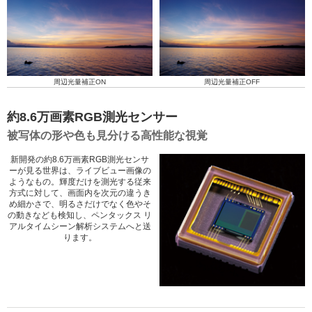
周辺光量補正ON
周辺光量補正OFF
約8.6万画素RGB測光センサー
被写体の形や色も見分ける高性能な視覚
新開発の約8.6万画素RGB測光センサ
ーが見る世界は、ライブビュー画像の
ようなもの。輝度だけを測光する従来
方式に対して、画面内を次元の違うき
め細かさで、明るさだけでなく色やそ
の動きなども検知し、ペンタックス リ
アルタイムシーン解析システムへと送
ります。