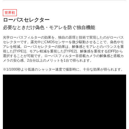
世界初
ローパスセレクター
必要なときだけ偽色・モアレを防ぐ独自機能
光学ローパスフィルターの効果を、独自の原理と技術で実現したのがローパス
セレクターです。露光中にCMOSセンサーを微少駆動させることで、偽色やモ
アレを軽減。ローパスセレクターの効果は、解像感とモアレとのバランスを重
視した[TYPE1]、モアレ軽減を重視した[TYPE2]、解像感を重視する[OFF]から
選択することが可能です。ローパスフィルター非搭載カメラの解像感と搭載カ
メラの安心感、2台分以上のメリットを1台で得られます。
※1/1000秒より低速のシャッター速度で撮影時に、十分な効果が得られます。