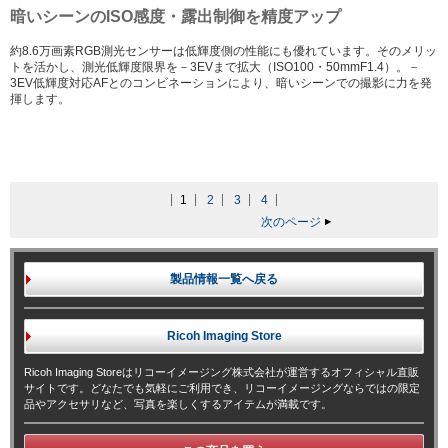
暗いシーンのISO感度・露出制御を精度アップ
約8.6万画素RGB測光センサーは低輝度側の性能にも優れています。そのメリッ
トを活かし、測光低輝度限界を－3EVまで拡大（ISO100・50mmF1.4）。－
3EV低輝度対応AFとのコンビネーションにより、暗いシーンでの撮影に力を発
揮します。
1
2
3
4
次のページ
製品情報一覧へ戻る
Ricoh Imaging
Store
Ricoh Imaging Storeはリコーイメージング株式会社が運営するオフィシャル直販
サイトです。どなたでも気軽にご利用でき、リコーイメージングならではの限定
品やアクセサリなど、写真を楽しくするアイテムが満載です。