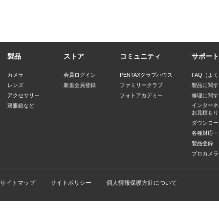
しくは別形式の記憶装置
とをいいます。
改造
：改造とは、契約ソ
たは契約ソフトの全部ま
製品
ストア
コミュニティ
サポート
を作成することをいいま
カメラ
会員ログイン
PENTAXクラブハウス
FAQ（よ
レンズ
新規会員登録
ファミリークラブ
製品に関す
使用権の許諾
アクセサリー
フォトアカデミー
修理に関す
当社は、使用者がこの約款
インターネ
双眼鏡など
お見積もり
とを条件に使用者に契約ソ
ダウンロー
各種対応・
す。使用者は契約ソフトウ
製品登録
プロカメラ
できます。
契約ソフトウェアの複製
サイトマップ
サイトポリシー
個人情報保護方針について
使用者は、指定機械上での
存、バックアップ以外の目