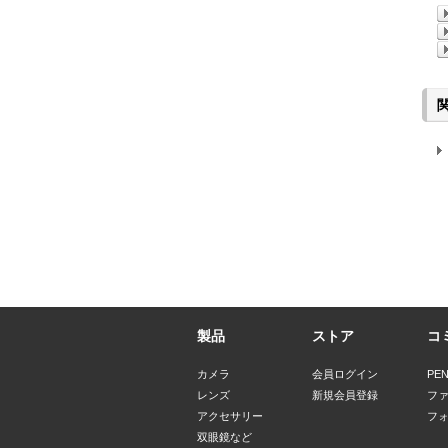
製品
ストア
コ
カメラ
会員ログイン
PE
レンズ
新規会員登録
フ
アクセサリー
フ
双眼鏡など