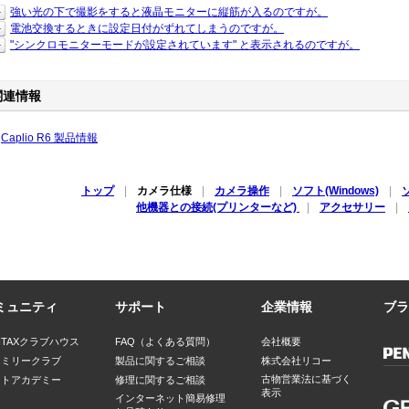
強い光の下で撮影をすると液晶モニターに縦筋が入るのですが。
電池交換するときに設定日付がずれてしまうのですが。
"シンクロモニターモードが設定されています" と表示されるのですが。
関連情報
Caplio R6 製品情報
トップ
|
カメラ仕様
|
カメラ操作
|
ソフト(Windows)
|
ソ
他機器との接続(プリンターなど)
|
アクセサリー
|
ミュニティ
サポート
企業情報
ブラ
NTAXクラブハウス
FAQ（よくある質問）
会社概要
ァミリークラブ
製品に関するご相談
株式会社リコー
古物営業法に基づく
ォトアカデミー
修理に関するご相談
表示
インターネット簡易修理