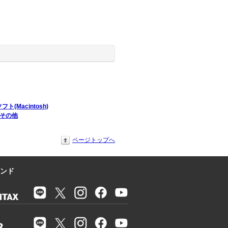
フト(Macintosh)
その他
ページトップへ
ンド