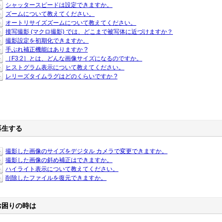
シャッタースピードは設定できますか。
ズームについて教えてください。
オートリサイズズームについて教えてください。
接写撮影 (マクロ撮影) では、どこまで被写体に近づけますか？
撮影設定を初期化できますか。
手ぶれ補正機能はありますか ?
［F3:2］とは、どんな画像サイズになるのですか。
ヒストグラム表示について教えてください。
レリーズタイムラグはどのくらいですか ?
再生する
撮影した画像のサイズをデジタル カメラで変更できますか。
撮影した画像の斜め補正はできますか。
ハイライト表示について教えてください。
削除したファイルを復元できますか。
お困りの時は