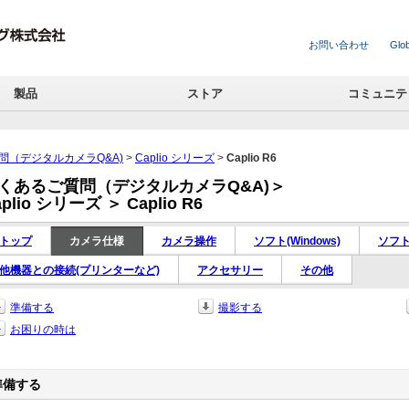
お問い合わせ
Glob
製品
ストア
コミュニテ
問（デジタルカメラQ&A)
>
Caplio シリーズ
>
Caplio R6
くあるご質問（デジタルカメラQ&A)＞
aplio シリーズ ＞ Caplio R6
トップ
カメラ仕様
カメラ操作
ソフト(Windows)
ソフト(
他機器との接続(プリンターなど)
アクセサリー
その他
準備する
撮影する
お困りの時は
準備する