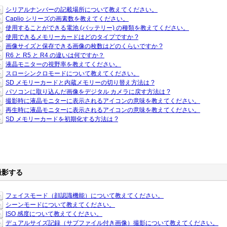
シリアルナンバーの記載場所について教えてください。
Caplio シリーズの画素数を教えてください。
使用することができる電池 (バッテリー) の種類を教えてください。
使用できるメモリーカードはどのタイプですか ?
画像サイズと保存できる画像の枚数はどのくらいですか ?
R6 と R5 と R4 の違いは何ですか？
液晶モニターの視野率を教えてください。
スローシンクロモードについて教えてください。
SD メモリーカードと内蔵メモリーの切り替え方法は ?
パソコンに取り込んだ画像をデジタル カメラに戻す方法は ?
撮影時に液晶モニターに表示されるアイコンの意味を教えてください。
再生時に液晶モニターに表示されるアイコンの意味を教えてください。
SD メモリーカードを初期化する方法は ?
撮影する
フェイスモード（顔認識機能）について教えてください。
シーンモードについて教えてください。
ISO 感度について教えてください。
デュアルサイズ記録（サブファイル付き画像）撮影について教えてください。