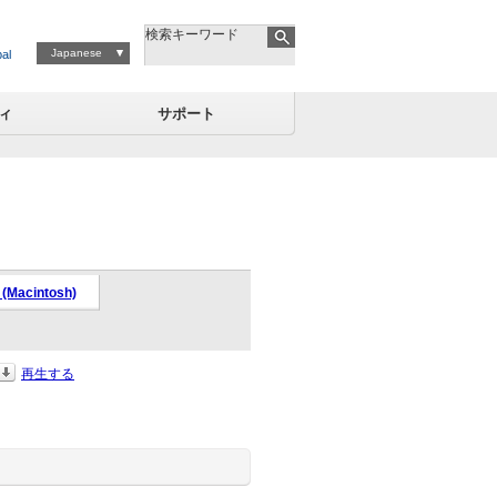
検索キーワード
Japanese
al
ィ
サポート
Macintosh)
再生する