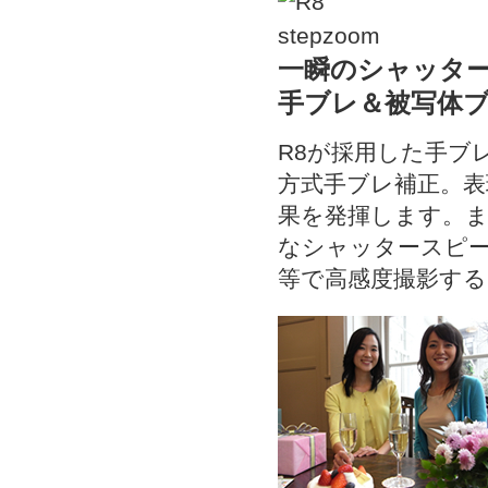
一瞬のシャッタ
手ブレ＆被写体
R8が採用した手ブ
方式手ブレ補正。
果を発揮します。
なシャッタースピ
等で高感度撮影す