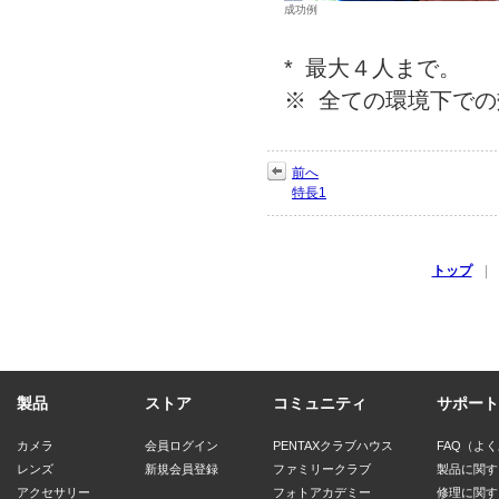
成功例
*
最大４人まで。
※
全ての環境下での
前へ
特長1
トップ
|
製品
ストア
コミュニティ
サポート
カメラ
会員ログイン
PENTAXクラブハウス
FAQ（よ
レンズ
新規会員登録
ファミリークラブ
製品に関す
アクセサリー
フォトアカデミー
修理に関す