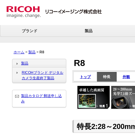
ブランド
製品
ホーム
>
製品
>
R8
R8
製品
RICOHブランド デジタル
トップ
特長
外観
カメラ生産終了製品
製品カタログ 郵送申し込
み
特長2:28～200