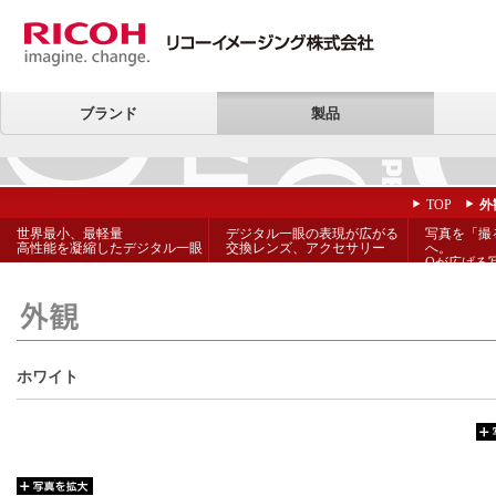
ブランド
製品
TOP
外
世界最小、最軽量
デジタル一眼の表現が広がる
写真を「撮
高性能を凝縮したデジタル一眼
交換レンズ、アクセサリー
へ。
Qが広げる
ホワイト