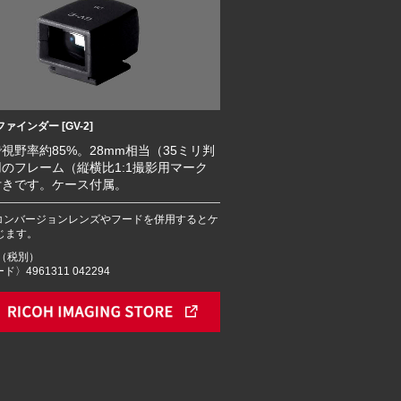
ァインダー [GV-2]
視野率約85%。28mm相当（35ミリ判
のフレーム（縦横比1:1撮影用マーク
付きです。ケース付属。
ドコンバージョンレンズやフードを併用するとケ
じます。
円（税別）
ド〉4961311 042294