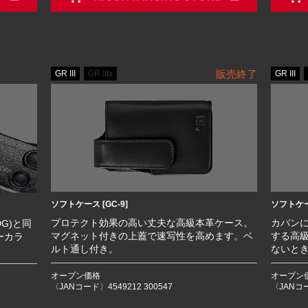
販売終了
GR III
GR IIIx
GR III
ソフトケース [GC-9]
ソフトケース
プロテクト効果の高い丈夫な高級本革ケース。
カバン
G)と同
マグネット付きの上蓋で速写性を高めます。ベ
する高
ーカラ
ルト通し付き。
ないと
オープン価格
オープン
〈JANコード〉4549212 300547
〈JANコー