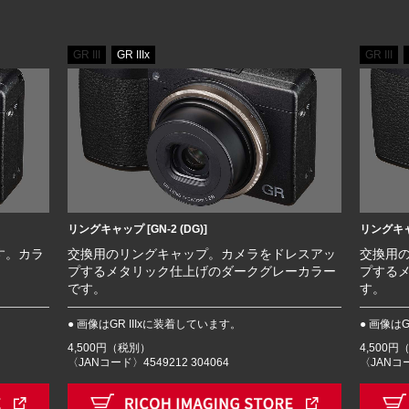
GR III
GR IIIx
GR III
リングキャップ [GN-2 (DG)]
リングキャッ
す。カラ
交換用のリングキャップ。カメラをドレスアッ
交換用
プするメタリック仕上げのダークグレーカラー
プする
です。
す。
● 画像はGR IIIxに装着しています。
● 画像は
4,500円（税別）
4,500
〈JANコード〉4549212 304064
〈JANコー