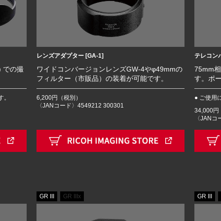
テレコンバ
レンズアダプター [GA-1]
) での撮
75mm
ワイドコンバージョンレンズGW-4やφ49mmの
す。ポ
フィルター（市販品）の装着が可能です。
す。
● ご使用
6,200円（税別）
〈JANコード〉4549212 300301
34,000
〈JANコー
GR III
GR IIIx
GR III