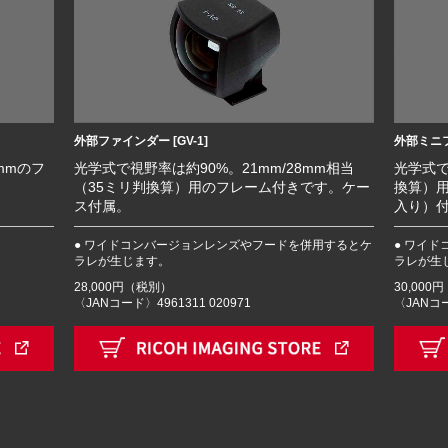
外部ファインダー [GV-1]
外部ミニフ
mmのフ
光学式で視野率は約90%。21mm/28mm相当
光学式で
。
（35ミリ判換算）用のフレーム付きです。ケー
換算）用
ス付属。
入り）
● ワイドコンバージョンレンズやフードを併用するとケ
● ワイ
ラレが生じます。
ラレが生
28,000円（税別）
30,000
〈JANコード〉4961311 020971
〈JANコー