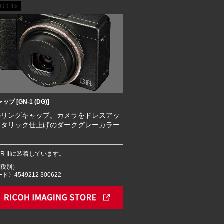
GR IIIx
プ [GN-1 (DG)]
のリングキャップ。カメラをドレスアッ
メタリック仕上げのダークグレーカラー
GR IIIに装着しています。
円（税別）
ド〉4549212 300622