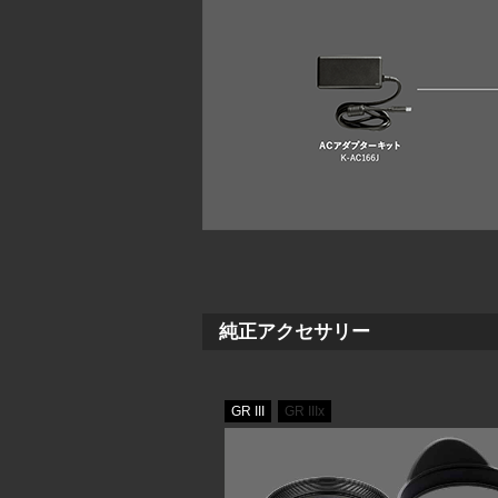
純正アクセサリー
GR III
GR IIIx