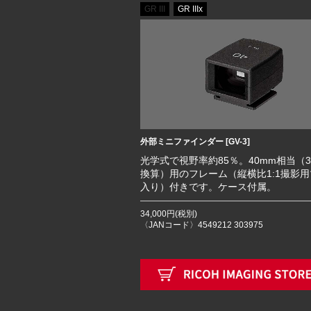
GR III
GR IIIx
外部ミニファインダー [GV-3]
光学式で視野率約85％。40mm相当（
換算）用のフレーム（縦横比1:1撮影
入り）付きです。ケース付属。
34,000円(税別)
〈JANコード〉4549212 303975