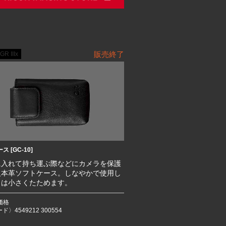
販売終了
GR IIIx
 [GC-10]
に入れて持ち運ぶ際などにカメラを保護
級本革ソフトケース。しなやかで使用し
きは小さくたためます。
価格
ド〉4549212 300554