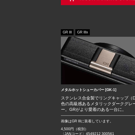
GR III
GR IIIx
メタルホットシューカバー [GK-1]
ステンレス合金製でリングキャップ（D
色の高級感あるメタリックダークグレ
ー。GRがより愛着のある一台に。
画像はGR IIIに装着しています。
4,500円（税別）
〈JANコード〉4549212 300561