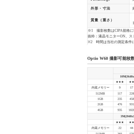
外形・寸法
質量（重さ）
※1 撮影枚数はCIPA規格
抜粋：液晶モニターON、スト
※2 時間は当社の測定条件
Optio W60 撮影可能
10M(3648x
★★★
★
内蔵メモリー
9
17
512MB
117
228
1GB
235
458
2GB
476
931
4GB
935
182
3M(2048x1
★★★
★
内蔵メモリー
22
44
512MB
293
570