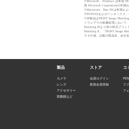
※Microsoft、Windows は米国
国 Microsoft Corpora
※Macintosh、Mac OSは米
※PENTAXおよびペンタックス
※本製品はPRINT Image Matc
トウェアでの画像処理において、撮
Matching IIIより前の対応プリン
Matching II」「PRINT I
※その他、記載の商品名、会社
製品
ストア
コ
カメラ
会員ログイン
PE
レンズ
新規会員登録
フ
アクセサリー
フ
双眼鏡など