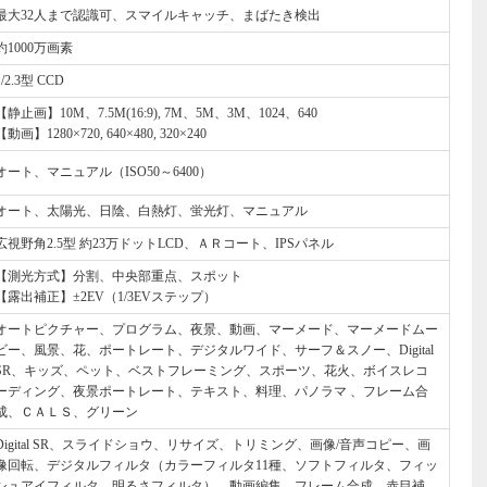
最大32人まで認識可、スマイルキャッチ、まばたき検出
約1000万画素
1/2.3型 CCD
【静止画】10M、7.5M(16:9), 7M、5M、3M、1024、640
【動画】1280×720, 640×480, 320×240
オート、マニュアル（ISO50～6400）
オート、太陽光、日陰、白熱灯、蛍光灯、マニュアル
広視野角2.5型 約23万ドットLCD、ＡＲコート、IPSパネル
【測光方式】分割、中央部重点、スポット
【露出補正】±2EV（1/3EVステップ）
オートピクチャー、プログラム、夜景、動画、マーメード、マーメードムー
ビー、風景、花、ポートレート、デジタルワイド、サーフ＆スノー、Digital
SR、キッズ、ペット、ベストフレーミング、スポーツ、花火、ボイスレコ
ーディング、夜景ポートレート、テキスト、料理、パノラマ 、フレーム合
成、ＣＡＬＳ、グリーン
Digital SR、スライドショウ、リサイズ、トリミング、画像/音声コピー、画
像回転、デジタルフィルタ（カラーフィルタ11種、ソフトフィルタ、フィッ
シュアイフィルタ、明るさフィルタ）、動画編集、フレーム合成、赤目補