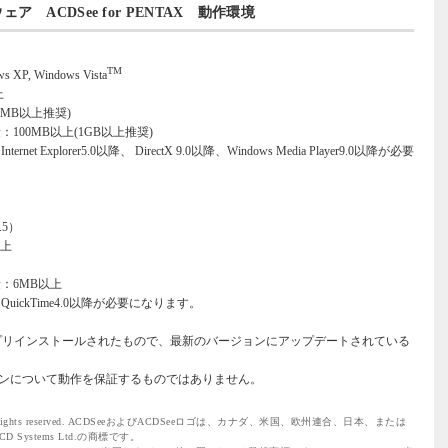
ウェア ACDSee for PENTAX 動作環境
TM
 XP, Windows Vista
上
2MB以上推奨)
100MB以上(1GB以上推奨)
t Explorer5.0以降、 DirectX 9.0以降、Windows Media Player9.0以降が必要
.5）
以上
：6MB以上
uickTime4.0以降が必要になります。
プリインストールされたもので、最新のバージョンにアップデートされている
ンについて動作を保証するものではありません。
d. All rights reserved. ACDSeeおよびACDSeeロゴは、カナダ、米国、欧州連合、日本、または
Systems Ltd.の商標です。