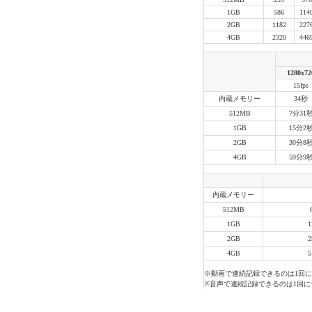
1GB
586
114
2GB
1182
227
4GB
2320
446
1280x72
15fps
内蔵メモリー
34秒
512MB
7分31
1GB
15分2
2GB
30分8
4GB
59分9
内蔵メモリー
512MB
1GB
2GB
4GB
※動画で連続記録できるのは1回に
※音声で連続記録できるのは1回に