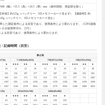
約98（幅）×55.5（高）×24.5（厚）mm （操作部材、突起部を除く）
【本体】約125g（バッテリー、SDメモリーカード含まず） 【撮影時】約
145g（バッテリー、SDメモリーカード含む）
に準じた測定条件による目安であり、使用条件により変わります。（CIPA規格
ロボ使用率50％、23℃）
による目安であり、使用条件により変わります。
枚数 / 記録時間（目安）
静止画
2736)
7.5M(3648x2056)
7M(3072x2304)
5M(2592x1944)
★
★
★★★
★★
★
★★★
★★
★
★★★
★★
★
24
12
22
29
12
22
29
14
27
38
321
156
287
377
157
287
377
188
355
503
643
313
575
755
314
575
755
377
711
1007
1307
633
1159
1536
640
1159
1536
768
1429
2049
8
2567
1244
2276
3016
1256
2276
3016
1508
2806
4022
536)
1024(1024x768)
640(640x480)
★
★
★★★
★★
★
★★★
★★
★
63
75
122
155
155
233
259
816
974
1590
2014
2014
3022
3358