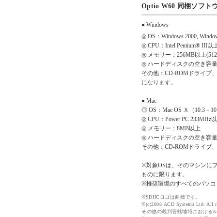
Optio W60 同梱ソフト
● Windows
◎ OS：Windows 2000, Windows
◎ CPU：Intel Pentium® III以
◎ メモリー：256MB以上(51
◎ ハードディスクの空き容量：
その他：CD-ROMドライブ、Interne
になります。
● Mac
◎ OS：Mac OS Ｘ（10.3－10
◎ CPU：Power PC 233MHz
◎ メモリー：8MB以上
◎ ハードディスクの空き容量
その他：CD-ROMドライブ、Q
※対象OSは、そのマシンに
ものに限ります。
※推奨環境のすべてのパソコ
※SDHCロゴは商標です。
※(c)2008 ACD Systems Lt
その他の裁判管轄地域におけるACD 