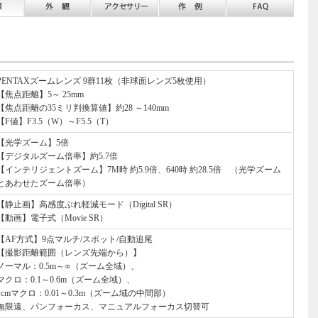
PENTAXズームレンズ 9群11枚（非球面レンズ5枚使用）
【焦点距離】5～ 25mm
【焦点距離の35ミリ判換算値】約28 ～140mm
【F値】F3.5（W）～F5.5（T）
【光学ズーム】5倍
【デジタルズーム倍率】約5.7倍
【インテリジェントズーム】7M時 約5.9倍、640時 約28.5倍 （光学ズーム
とあわせたズーム倍率）
【静止画】高感度ぶれ軽減モード（Digital SR）
【動画】電子式（Movie SR）
【AF方式】9点マルチ/スポット/自動追尾
【撮影距離範囲（レンズ先端から）】
ノーマル：0.5m～∞（ズーム全域）、
マクロ：0.1～0.6m（ズーム全域）、
1cmマクロ：0.01～0.3m（ズーム域の中間部）
無限遠、パンフォーカス、マニュアルフォーカス切替可