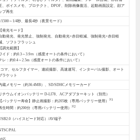
正、ボイスメモ、プロテクト、DPOF、削除画像復活、起動画面設定、顔ア
ップ再生
1/1500～1/4秒、最長4秒（夜景モード)
【発光モード】
自動発光、発光禁止、強制発光、自動発光+赤目軽減、強制発光+赤目軽
減、ソフトフラッシュ
【調光範囲】
ワイド：約0.3～3.9ｍ（感度オートの条件において）
テレ：約0.4～2.5m（感度オートの条件において）
1コマ、セルフタイマー、連続撮影、高速連写、インターバル撮影、オート
ブラケット
内蔵メモリー（約36.4MB）、SD/SDHCメモリーカード
リチウムイオンバッテリー D-LI78、ACアダプターキット（別売）
※1
【バッテリー寿命】静止画撮影：約205枚（専用バッテリー使用）
※2
再生時間：約200分（専用バッテリー使用）
USB2.0（ハイスピード対応）/AV端子
NTSC/PAL
対応