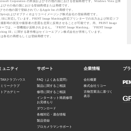
 Microsoft Corporation の米国およびその他の国における登録商標です。Windows Vista は米
tionの米国およびその他の国における登録商標または商標です。
国およびその他の国で登録されているApple Inc.の商標です。
、Optioおよびオプティオはリコーイメージング株式会社の登録商標です。
hing IIIに対応しています。PRINT Image Matching対応プリンターでの出力および対応ソフ
影時の状況や撮影者の意図を忠実に反映させることが可能です。尚、PRINT Image
ターでは、一部機能が反映されません。「PRINT Image Matching」「PRINT Image
mage Matching III」に関する著作権はセイコーエプソン株式会社が所有しています。
名は各社の商標もしくは登録商標です。
ミュニティ
サポート
企業情報
ブラ
NTAXクラブハウス
FAQ（よくある質問）
会社概要
ァミリークラブ
製品に関するご相談
株式会社リコー
古物営業法に基づく
ォトアカデミー
修理に関するご相談
表示
インターネット簡易修理
お見積もり
ダウンロード
各種対応・適合情報
製品登録
プロカメラマンサポート