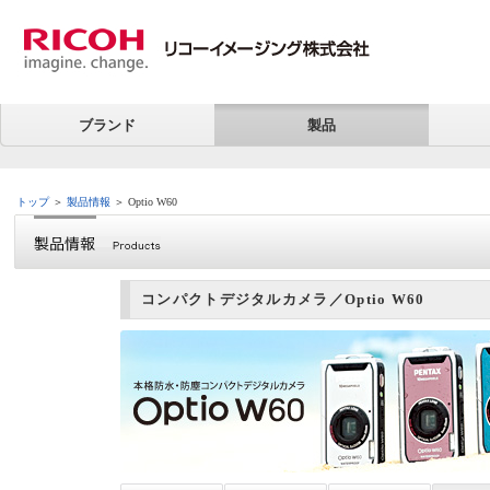
ブランド
製品
トップ
＞
製品情報
＞ Optio W60
コンパクトデジタルカメラ／Optio W60