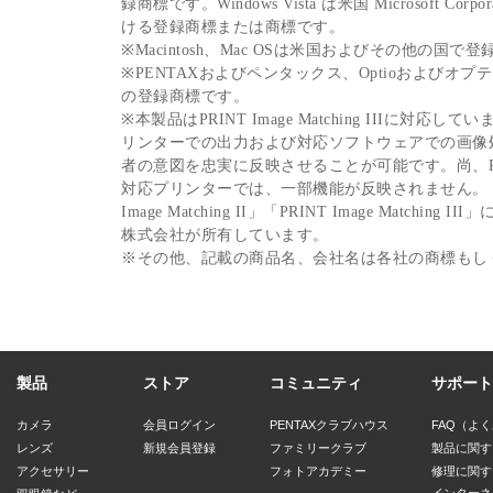
録商標です。Windows Vista は米国 Microsoft C
ける登録商標または商標です。
※Macintosh、Mac OSは米国およびその他の国で登録
※PENTAXおよびペンタックス、Optioおよびオ
の登録商標です。
※本製品はPRINT Image Matching IIIに対応していま
リンターでの出力および対応ソフトウェアでの画像
者の意図を忠実に反映させることが可能です。尚、PRINT I
対応プリンターでは、一部機能が反映されません。「PRINT 
Image Matching II」「PRINT Image Match
株式会社が所有しています。
※その他、記載の商品名、会社名は各社の商標もし
製品
ストア
コミュニティ
サポート
カメラ
会員ログイン
PENTAXクラブハウス
FAQ（よ
レンズ
新規会員登録
ファミリークラブ
製品に関す
アクセサリー
フォトアカデミー
修理に関す
インターネ