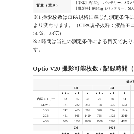
【本体】約130g（バッテリー、SD
質量（重さ）
【撮影時】約145g（バッテリー、S
※1 撮影枚数はCIPA規格に準じた測定条
より変わります。（CIPA規格抜粋：液晶モ
50％、23℃）
※2 時間は当社の測定条件による目安であ
す。
Optio V20 撮影可能枚数 / 記録時
静止
8M
5M
★★★
★★
★
★★★
★★
★
内蔵メモリー
13
25
38
20
38
54
512MB
121
232
351
188
355
503
1GB
242
465
701
378
714
1014
2GB
491
945
1429
768
1429
2049
4GB
965
1856
2806
1508
2806
4022
2M
1024
★★★
★★
★
★★★
★★
★