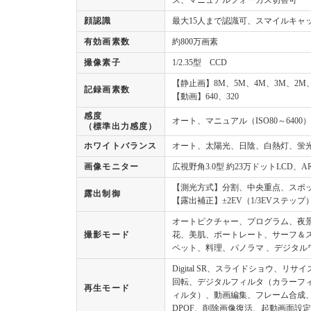
ス、マニュアルフォーカス切替可
顔認識
最大15人まで認識可、スマイルキャ
有効画素数
約800万画素
撮像素子
1/2.35型 CCD
【静止画】8M、5M、4M、3M、2M、10
記録画素数
【動画】640、320
感度
オート、マニュアル（ISO80～6400）
（標準出力感度）
ホワイトバランス
オート、太陽光、日陰、白熱灯、蛍
画像モニター
広視野角3.0型 約23万ドットLCD、
【測光方式】分割、中央重点、スポ
露出制御
【露出補正】±2EV（1/3EVステップ
オートピクチャー、プログラム、夜
撮影モード
花、美肌、ポートレート、サーフ＆スノー
ペット、料理、パノラマ 、デジタル
Digital SR、スライドショウ、
回転、デジタルフィルタ（カラーフィ
再生モード
ィルタ）、動画編集、フレーム合成
DPOF、削除画像復活、起動画面設