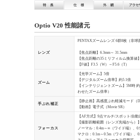
Optio V20 性能諸元
PENTAXズームレンズ 6群8枚（非
レンズ
【焦点距離】6.3mm～ 31.5mm
【焦点距離の35ミリフィルム換算値】約3
【F値】F3.5（W）～F5.6（T）
【光学ズーム】5倍
【デジタルズーム倍率】約5.1倍
ズーム
【インテリジェントズーム】5M時 約6.
わせたズーム倍率）
【静止画】高感度ぶれ軽減モード（Digit
手ぶれ補正
【動画】電子式（Movie SR）
【AF方式】9点マルチ/スポット/自動
【撮影距離範囲（レンズ先端から）
フォーカス
ノーマル：0.4m～∞（ワイド端）、0
マクロ：0.1m～0.5m（ワイド端）、