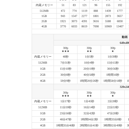
内蔵メモリー
51
83
121
96
155
192
512MB
472
774
1119
888
1439
1777
1GB
943
1547
2277
1801
2873
3657
2GB
1921
3073
4391
3616
5588
6830
4GB
3770
6033
8619
7098
10969
13407
動画
640x48
30fp
30fp
30fp
★★★
★★
★
内蔵メモリー
48秒
1分5秒
1分39秒
512MB
7分31秒
10分4秒
15分15秒
1GB
15分10秒
20分19秒
30分56秒
2GB
30分8秒
40分58秒
1時間16秒
4GB
59分9秒
1時間20分26秒
1時間58分18秒
320x24
30fp
30fp
30fp
★★★
★★
★
内蔵メモリー
1分17秒
1分45秒
2分28秒
512MB
11分59秒
16分14秒
22分53秒
1GB
23分56秒
32分42秒
47分20秒
2GB
48分47秒
1時間04分2秒
1時間33分8秒
4GB
1時間35分46秒
2時間05分41秒
3時間02分49秒