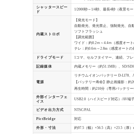
シャッタースピー
1/2000秒～1/4秒、最長4秒（夜景モー
ド
【発光モード】
自動発光、発光禁止、強制発光、自動
ソフトフラッシュ
内蔵ストロボ
【調光範囲】
ワイド：約0.2ｍ～4.4ｍ（感度オー
テレ：約0.6ｍ～2.8m（感度オート
ドライブモード
1コマ、セルフタイマー、連続、フレ
記録媒体
内蔵メモリー（約51.1MB）、SD/S
リチウムイオンバッテリー D-LI78
電源
【バッテリー寿命】静止画撮影：約2
再生時間：約210分（専用バッテリ
外部インターフェ
USB2.0（ハイスピード対応）/AV端
イス
ビデオ出力方式
NTSC/PAL
PictBridge
対応
外形・寸法
約97.5（幅）×56.5（高）×23.5