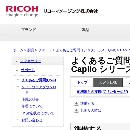
ブランド
製品
ホーム
>
製品
>
サポート
>
よくあるご質問（デジタルカメラQ&A)
>
Capl
よくあるご質問
アクセサリー
Caplio シリーズ
サポート
よくあるご質問(Q&A)
トップ
カメラ仕様
ソフトウェアダウンロ
他機器との接続(プリンターなど)
ード
使用説明書
準備する
修理について
お困りの時は
OS対応状況について
お問い合わせ
準備する