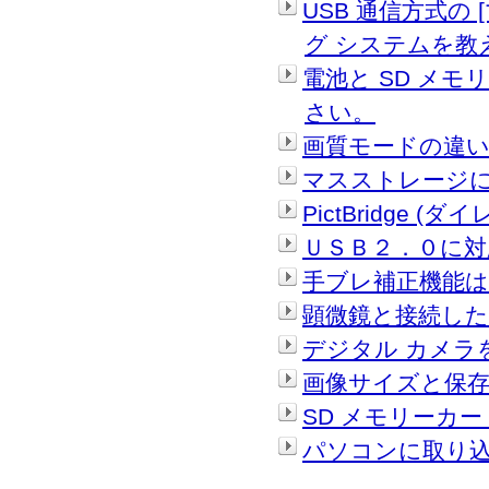
USB 通信方式の
グ システムを教
電池と SD メ
さい。
画質モードの違
マスストレージ
PictBridge
ＵＳＢ２．０に
手ブレ補正機能は
顕微鏡と接続し
デジタル カメラ
画像サイズと保存
SD メモリーカ
パソコンに取り込