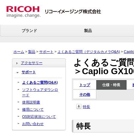
ブランド
製品
ホーム
>
製品
>
サポート
>
よくあるご質問（デジタルカメラQ&A)
>
Capl
よくあるご質問
アクセサリー
＞Caplio GX10
サポート
よくあるご質問(Q&A)
トップ
仕様・特長
ソフトウェアダウンロ
その他
ード
使用説明書
特長
修理について
OS対応状況について
お問い合わせ
特長