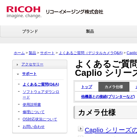
ブランド
製品
ホーム
>
製品
>
サポート
>
よくあるご質問（デジタルカメラQ&A)
>
Capl
よくあるご質問
アクセサリー
Caplio シリーズ
サポート
よくあるご質問(Q&A)
トップ
カメラ仕様
ソフトウェアダウンロ
他機器との接続(プリンターなど)
ード
使用説明書
カメラ仕様
修理について
OS対応状況について
お問い合わせ
Caplio シリ