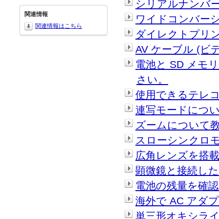
シリアルナンバ
関連情報
ワイドコンバーショ
関連情報はこちら
ダイレクトプリ
AV ケーブル (
電池と SD メ
さい。
使用できるテレ
連写モードにつ
ズームについて
スローシンクロ
広角レンズを搭
顕微鏡と接続し
電池の残量を確
海外で AC ア
単三形オキシライ