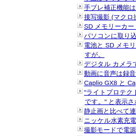
手ブレ補正機能は
接写撮影 (マク
SD メモリーカ
パソコンに取り込
電池と SD メ
すが。
デジタル カメラ
動画に音声は録音
Caplio GX8 と
"ライトプロテク
です。" と表示
静止画と比べて
ニッケル水素充
撮影モードで電