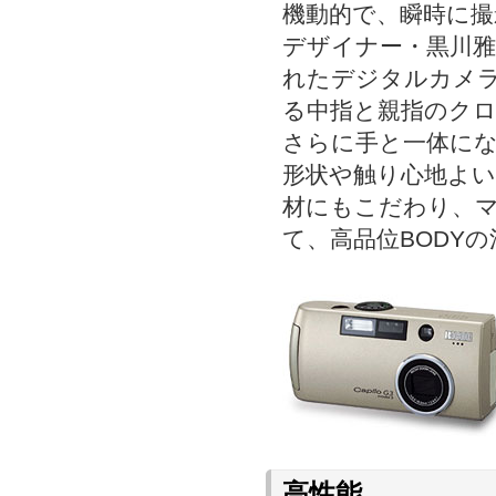
機動的で、瞬時に
デザイナー・黒川
れたデジタルカメ
る中指と親指のク
さらに手と一体に
形状や触り心地よ
材にもこだわり、
て、高品位BODY
高性能