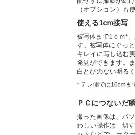
配せずに撮影が続け
（オプション）も
使える1cm接写
被写体まで1ｃｍ*
す。被写体にぐっ
キレイに写し込む
発見ができます。ま
白とびのない明る
*
テレ側では16cmま
ＰＣにつないだ
撮った画像は、パ
わしい操作は一切
ットなどで、ラク