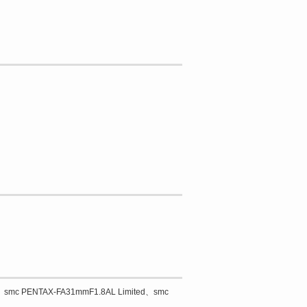
、smc PENTAX-FA31mmF1.8AL Limited、smc