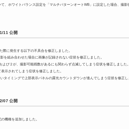
1において、ホワイトバランス設定を「マルチパターンオートWB」に設定した場合、撮
/11 公開
した際に発生する以下の不具合を修正しました。
ル撮影を組み合わせた場合に画像が記録されない症状を修正しました。
１および２が、撮影可能残数があるにも関わらず点滅してしまう症状を修正しました
て表示されてしまう症状を修正しました。
しないタイミングで上部表示パネルの露光カウントダウンが進んでしまう症状を修正し
/07 公開
記の機種を追加しました。