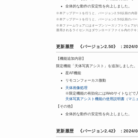
全体的な動作の安定性を向上しました。
※本アップデートを行うと、バージョン2.50以前の内
※本アップデートを行うと、バージョン2.50以前のバ
※本ファームウェアにはオープンソースソフトウェアが
適用されるライセンスはダウンロードファイル内のテキ
更新履歴 《バージョン2.50》 ：2024/07
【機能追加内容】
限定機能「天体写真アシスト」を追加しました。
星AF機能
リモコンフォーカス微動
天体画像処理
※限定機能の有効化にはWebサイトなどで
天体写真アシスト機能の使用説明書（マニ
【その他】
全体的な動作の安定性を向上しました。
更新履歴 《バージョン2.42》 ：2024/04