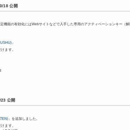
/18 公開
限定機能の有効化にはWebサイトなどで入手した専用のアクティベーションキー（
YUSHU)」
だけます。
d
23 公開
ATEN)」
を追加しました。
だけます。