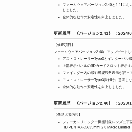
ファームウェアバージョン2.40と2.4
しました。
全体的な動作の安定性を向上しました。
更新履歴 《バージョン2.41》 ：2024/01
【修正項目】
ファームウェアバージョン2.40にアップデート
アストロトレーサーType3とインターバ
上部表示パネルのSDカードスロット表示
ファインダー内の撮影可能残数表示が誤っ
アストロトレーサーType3撮影時に意図
全体的な動作の安定性を向上しました。
更新履歴 《バージョン2.40》 ：2023/12
【機能拡張内容】
フォーカスリミッター機能対象レンズに下
HD PENTAX-DA 35mmF2.8 Macro Limited