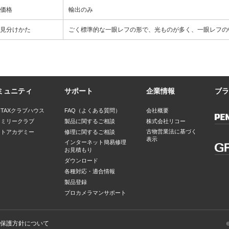
価格
輸出のみ
見分けかた
ごく標準的な一眼レフの形で、光ものが多く、一眼レフの
ミュニティ
サポート
企業情報
ブラ
NTAXクラブハウス
FAQ（よくある質問）
会社概要
ァミリークラブ
製品に関するご相談
株式会社リコー
古物営業法に基づく
ォトアカデミー
修理に関するご相談
表示
インターネット簡易修理
お見積もり
ダウンロード
各種対応・適合情報
製品登録
プロカメラマンサポート
保護方針について