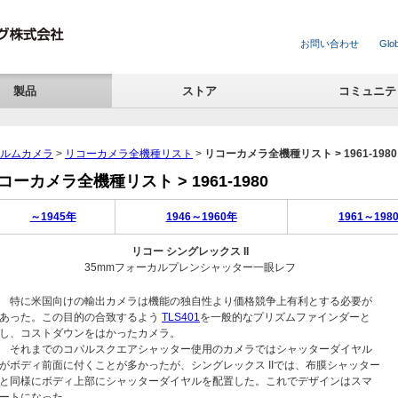
お問い合わせ
Glob
製品
ストア
コミュニテ
ィルムカメラ
>
リコーカメラ全機種リスト
>
リコーカメラ全機種リスト > 1961-1980
コーカメラ全機種リスト > 1961-1980
～1945年
1946～1960年
1961～198
リコー シングレックス II
35mmフォーカルプレンシャッター一眼レフ
特に米国向けの輸出カメラは機能の独自性より価格競争上有利とする必要が
あった。この目的の合致するよう
TLS401
を一般的なプリズムファインダーと
し、コストダウンをはかったカメラ。
それまでのコパルスクエアシャッター使用のカメラではシャッターダイヤル
がボディ前面に付くことが多かったが、シングレックス IIでは、布膜シャッター
と同様にボディ上部にシャッターダイヤルを配置した。これでデザインはスマ
ートになった。