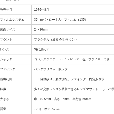
発売年月
1976年8月
フィルムシステム
35mmパトローネ入りフィルム（135）
画面サイズ
24×36mm
マウント
プラクチカ（通称M42)マウント
レンズ
特に決めず
シャッター
コパルスクエア B ・ 1 - 1/1000 セルフタイマーつき
ファインダー
ペンタプリズム一眼レフ
露出制御
TTL 自動絞り、解放測光、ファインダー内定点表示
特徴
多くの交換レンズが装着できるレンズマウント、1／125
大きさ
巾 149.5mm 高さ 95mm 奥行き 55mm
質量
720g ボディのみ