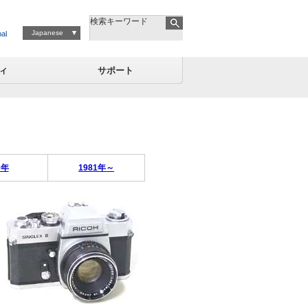
検索キーワード
Japanese
al
ィ
サポート
0年
1981年～