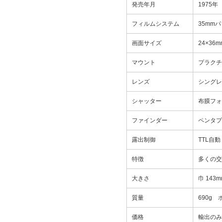
発売年月
1975年
フィルムシステム
35mm
画面サイズ
24×36m
マウント
プラクチ
レンズ
シングレ
シャッター
布膜フォー
ファインダー
ペンタプ
露出制御
TTL自
特徴
多くの交
大きさ
巾 143
質量
690g
価格
輸出のみ