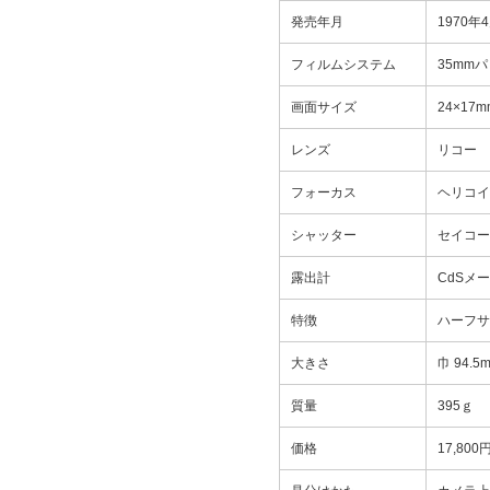
発売年月
1970年
フィルムシステム
35mm
画面サイズ
24×17m
レンズ
リコー 
フォーカス
ヘリコイ
シャッター
セイコーシ
露出計
CdSメ
特徴
ハーフサ
大きさ
巾 94.
質量
395ｇ
価格
17,8