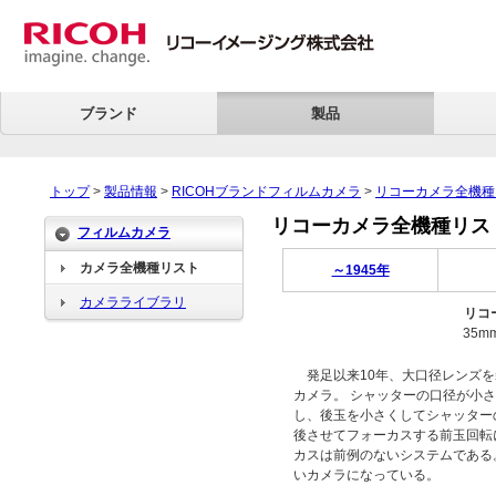
ブランド
製品
トップ
>
製品情報
>
RICOHブランドフィルムカメラ
>
リコーカメラ全機種
リコーカメラ全機種リスト > 
フィルムカメラ
カメラ全機種リスト
～1945年
カメラライブラリ
リコ
35
発足以来10年、大口径レンズを
カメラ。 シャッターの口径が小
し、後玉を小さくしてシャッター
後させてフォーカスする前玉回転
カスは前例のないシステムである
いカメラになっている。