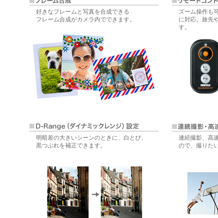
好きなフレームと写真を合成できる
ズーム操作も
フレーム合成がカメラ内でできます。
に対応。旅先
す。
明暗差の大きいシーンのときに、白とび、
連続撮影、高速
黒つぶれを補正できます。
ので、撮りた