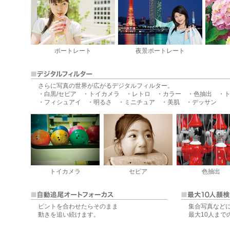
ポートレート
夜景ポートレート
さらに写真の世界が広がるデジタルフィルター。
・白黒/セピア ・トイカメラ ・レトロ ・カラー ・色抽出 ・
・フィシュアイ ・明るさ ・ミニチュア ・美肌 ・デッサン
トイカメラ
セピア
色抽出
ピントを合わせたらそのまま
集合写真など
動きを追い続けます。
最大10人まで