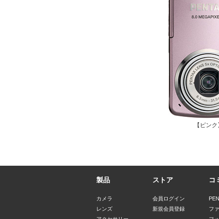
【ピンク
製品
ストア
コ
カメラ
会員ログイン
PE
レンズ
新規会員登録
フ