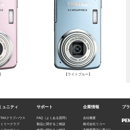
】
【ライトブルー】
ミュニティ
サポート
企業情報
ブラ
NTAXクラブハウス
FAQ（よくある質問）
会社概要
ァミリークラブ
製品に関するご相談
株式会社リコー
古物営業法に基づく