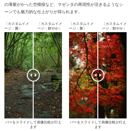
の薄紫がかった空模様など、マゼンタの再現性が活きるようなシ
ーンでも魅力的な仕上がりが得られます。
〔カスタムイメ
〔カスタムイメ
〔カスタムイメ
〔カスタムイメ
ージ：雅〕
ージ：鮮やか〕
ージ：雅〕
ージ：鮮やか〕
バーをスライドして画像比較が行え
バーをスライドして画像比較が行え
ます
ます