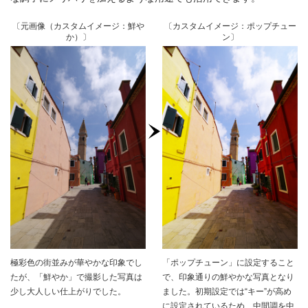
〔元画像（カスタムイメージ：鮮や
〔カスタムイメージ：ポップチュー
か）〕
ン〕
極彩色の街並みが華やかな印象でし
「ポップチューン」に設定すること
たが、「鮮やか」で撮影した写真は
で、印象通りの鮮やかな写真となり
少し大人しい仕上がりでした。
ました。初期設定では“キー”が高め
に設定されているため、中間調を中