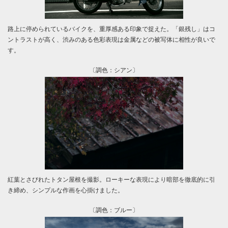
路上に停められているバイクを、重厚感ある印象で捉えた。「銀残し」はコ
ントラストが高く、渋みのある色彩表現は金属などの被写体に相性が良いで
す。
〔調色：シアン〕
紅葉とさびれたトタン屋根を撮影。ローキーな表現により暗部を徹底的に引
き締め、シンプルな作画を心掛けました。
〔調色：ブルー〕