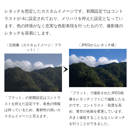
レタッチを想定したカスタムイメージです。初期設定ではコント
ラストが-4に設定されており、メリハリを抑えた設定となってい
ます。色の誇張がなく忠実な色彩表現を行ったもので、撮影後の
レタッチを容易にします。
〔元画像（カスタムイメージ：フラ
〔JPEGからレタッチ後〕
ット）〕
「フラット」で撮影されたJPEG画
「フラット」の初期設定はコントラ
像をレタッチソフトにて編集したも
ストを抑えた設定です。各色の情報
のです。コントラスト・彩度を高
は持っているため、素材性の高いカ
め、青空の色相を変更しています。
スタムイメージと言えます。
大きく破綻することもなくレタッチ
を行うことができました。