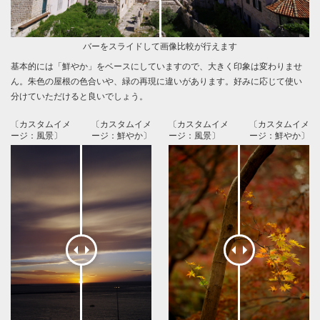
バーをスライドして画像比較が行えます
基本的には「鮮やか」をベースにしていますので、大きく印象は変わりませ
ん。朱色の屋根の色合いや、緑の再現に違いがあります。好みに応じて使い
分けていただけると良いでしょう。
〔カスタムイメ
〔カスタムイメ
〔カスタムイメ
〔カスタムイメ
ージ：風景〕
ージ：鮮やか〕
ージ：風景〕
ージ：鮮やか〕