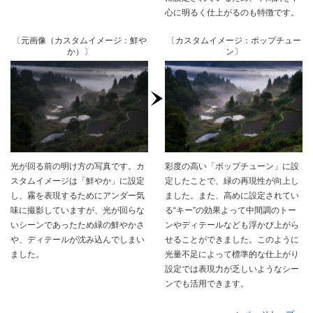
心に明るく仕上がるのも特徴です。
〔元画像（カスタムイメージ：鮮や
〔カスタムイメージ：ポップチュー
か）〕
ン〕
光が回る前の明け方の写真です。カ
彩度の高い「ポップチューン」に設
スタムイメージは「鮮やか」に設定
定したことで、緑の再現性が向上し
し、霧を表現するためにアンダー気
ました。また、高めに設定されてい
味に撮影していますが、光が回らな
る“キー”の効果よって中間調のトー
いシーンであったため緑の鮮やかさ
ンやディテールなども浮かび上がら
や、ディテールが沈み込んでしまい
せることができました。このように
ました。
光量不足によって標準的な仕上がり
設定では表現力が乏しいようなシー
ンでも活用できます。