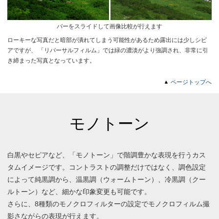
バーをスライドして画像比較が行えます
ローキーな写真だと暗部が潰れてしまう可能性があるため露出には少しシビ
アですが、 「リバーサルフィルム」では緑の濃淡がより強調され、非常に引
き締まった写真となっています。
ページトップへ
モノトーン
白黒やセピアなど、「モノトーン」で階調豊かな表現を行うカス
タムイメージです。コントラストの調整だけではなく、調色設定
によって純黒調から、温黒調（ウォームトーン）、冷黒調（クー
ルトーン）など、細かな印象変更も可能です。
さらに、8種類のモノクロフィルターの設定でモノクロフィルム撮
影さながらの表現が行えます。