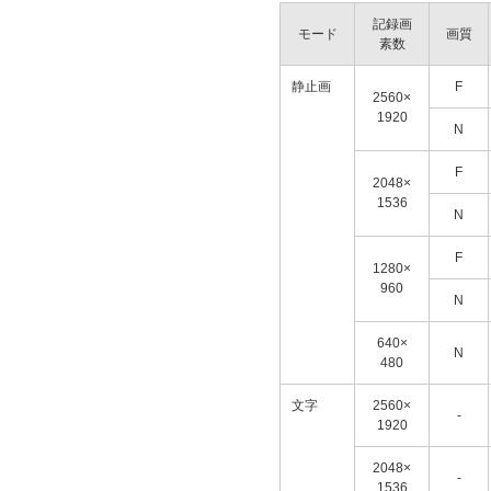
記録画
モード
画質
素数
静止画
F
2560×
1920
N
F
2048×
1536
N
F
1280×
960
N
640×
N
480
文字
2560×
-
1920
2048×
-
1536