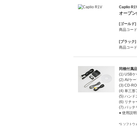
Caplio R1
オープン
[ゴールド]
商品コード:1
[ブラック]
商品コード:1
同梱付属
(1)
USB
(2)
AVケ
(3)
CD-R
(4)
単三形
(5)
ハンド
(6)
リチャ
(7)
バッテ
●
使用説明
*1
ソフトウェ