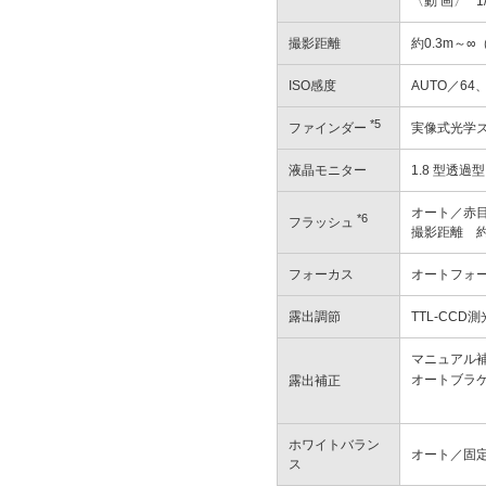
〈動 画〉
1
撮影距離
約0.3m～∞
ISO感度
AUTO／64、
*5
ファインダー
実像式光学
液晶モニター
1.8 型透過
オート／赤
*6
フラッシュ
撮影距離 約0.
フォーカス
オートフォ
露出調節
TTL-CC
マニュアル補正
オートブラケット
露出補正
ホワイトバラン
オート／固
ス