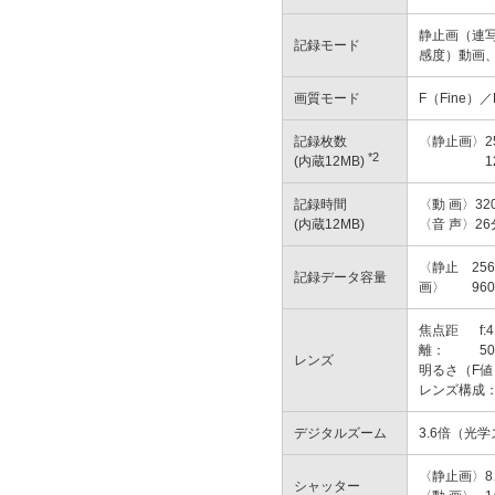
静止画（連
記録モード
感度）動画
画質モード
F（Fine）／
記録枚数
〈静止画〉
2
*2
(内蔵12MB)
1
記録時間
〈動 画〉
32
(内蔵12MB)
〈音 声〉
26
〈静止
25
記録データ容量
画〉
96
焦点距
f
離：
5
レンズ
明るさ（F値）
レンズ構成：
デジタルズーム
3.6倍（光
〈静止画〉
8
シャッター