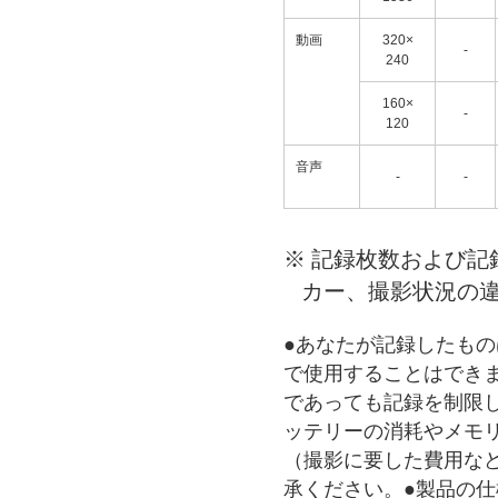
動画
320×
-
240
160×
-
120
音声
-
-
※
記録枚数および記
カー、撮影状況の
●あなたが記録したも
で使用することはでき
であっても記録を制限
ッテリーの消耗やメモ
（撮影に要した費用な
承ください。●製品の仕