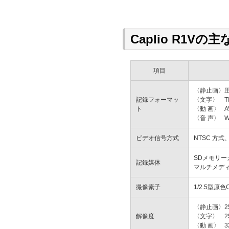
Caplio R1Vの
項目
〈静止画〉
圧
記録フォーマッ
〈文字〉
T
ト
〈動 画〉
A
〈音 声〉
W
ビデオ信号方式
NTSC 方式
SDメモリーカー
記録媒体
マルチメデ
撮像素子
1/2.5型
〈静止画〉
2
解像度
〈文字〉
2
〈動 画〉
3