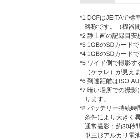
*1
DCFはJEITAで標準化さ
略称です。（機器
*2
静止画の記録目安
*3
1GBのSDカード
*4
1GBのSDカードで
*5
ワイド側で撮影す
（ケラレ）が見え
*6
到達距離はISO AU
*7
暗い場所での撮影
ります。
*8
バッテリー持続時
条件により大きく
通常撮影：約30秒
単三形アルカリ電池