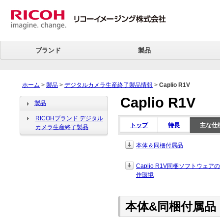
ブランド
製品
ホーム
>
製品
>
デジタルカメラ生産終了製品情報
>
Caplio R1V
Caplio R1V
製品
RICOHブランド デジタル
トップ
特長
主な仕
カメラ生産終了製品
本体＆同梱付属品
Caplio R1V同梱ソフトウェア
作環境
本体&同梱付属品