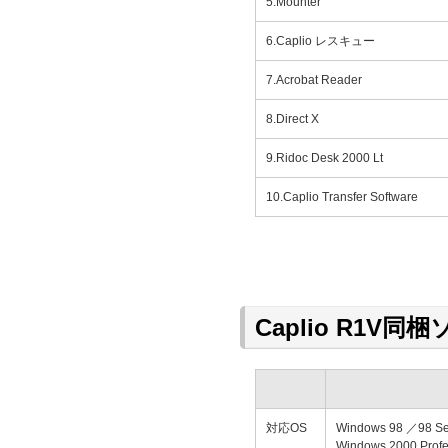
5.Mounter
6.Caplio レスキュー
7.Acrobat Reader
8.Direct X
9.Ridoc Desk 2000 Lt
10.Caplio Transfer Software
Caplio R1
対応OS
Windows 98 ／98 
Windows 2000 Pr