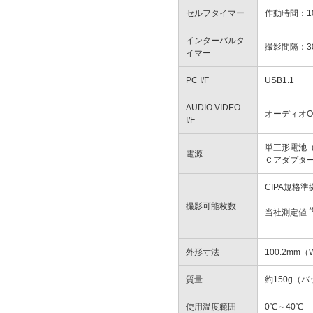
セルフタイマー
作動時間：1
インターバルタ
撮影間隔：3
イマー
PC I/F
USB1.1
AUDIO.VIDEO
オーディオO
I/F
単三形電池（
電源
Ｃアダプター
CIPA規格準
撮影可能枚数
*
当社測定値
外形寸法
100.2mm
質量
約150g（
使用温度範囲
0℃～40℃