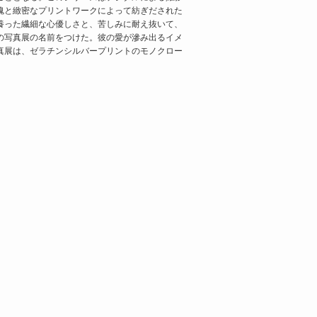
魂と緻密なプリントワークによって紡ぎだされた
養った繊細な心優しさと、苦しみに耐え抜いて、
の写真展の名前をつけた。彼の愛が滲み出るイメ
真展は、ゼラチンシルバープリントのモノクロー