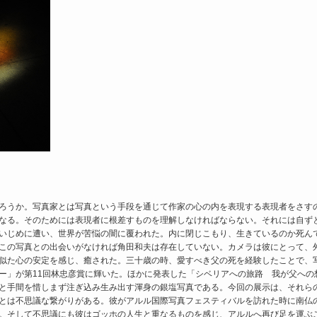
ろうか。写真家とは写真という手段を通じて作家の心の内を表現する表現者をさす
なる。そのためには表現者に根差すものを理解しなければならない。それには自ず
いじめに遭い、世界が苦悩の闇に覆われた。内に閉じこもり、生きているのか死ん
この写真との出会いがなければ角田和夫は存在していない。カメラは彼にとって、
似た心の安定を感じ、癒された。三十歳の時、愛すべき父の死を経験したことで、
ー」が第11回林忠彦賞に輝いた。ほかに発表した「シベリアへの旅路 我が父への
と手間を惜しまず注ぎ込み生み出す渾身の銀塩写真である。今回の展示は、それら
とは不思議な繋がりがある。彼がアルル国際写真フェスティバルを訪れた時に南仏
。そして不思議にも彼はゴッホの人生と重なるものを感じ、アルルへ再び足を運ぶ