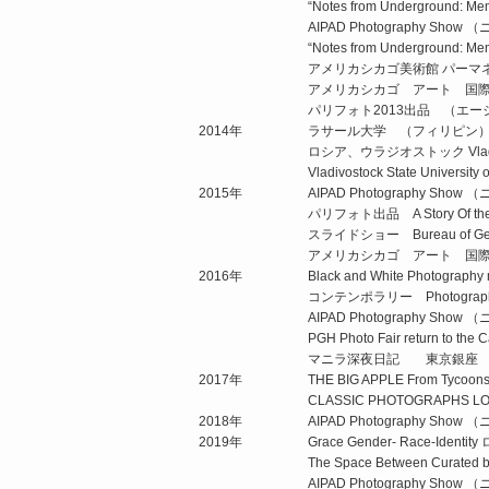
“Notes from Underground: Mem
AIPAD Photography 
“Notes from Underground: Mem
アメリカシカゴ美術館 パーマ
アメリカシカゴ アート 国
パリフォト2013出品 （エ
2014年
ラサール大学 （フィリピン）School
ロシア、ウラジオストック Vladivostoc
Vladivostock State Universi
2015年
AIPAD Photography Sho
パリフォト出品 A Story Of the 
スライドショー Bureau of General
アメリカシカゴ アート 国
2016年
Black and White Photography
コンテンポラリー Photography A
AIPAD Photography Sho
PGH Photo Fair return to the 
マニラ深夜日記 東京銀座 
2017年
THE BIG APPLE From Ty
CLASSIC PHOTOGRAPHS
2018年
AIPAD Photography Sho
2019年
Grace Gender- Race-Id
The Space Between Curated b
AIPAD Photography Sho