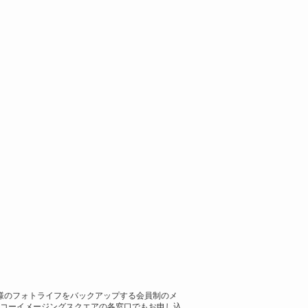
様のフォトライフをバックアップする会員制のメ
リコーイメージングスクエアの各窓口でもお申し込