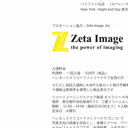
パリフォト出品 （ローレン
New York –Night and
プロモーション協力：Zeta Image, Inc.
入場料金
利用料： 一回入場･･･520円（税込）
ペンタックスリコーファミリークラブ会員の方･･
※ただし初回入場時にA.W.P入場カード発行手数
※価格は新税率を適用した税込表示です
リコーイメージングスクエア銀座 ギャラリー A.W
場所：東京都中央区銀座5-7-2 三愛ドリームセン
開館： 11:00～19:00（最終日16:00まで）※
定休日：火曜日
ペンタックスリコーファミリークラブについて
写真文化の高揚を目的とし、各種スクール、ワー
ーカーフォトクラブです。会員特典、入会方法に