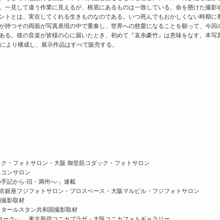
。一見して違う作業に見えるが、根底にあるものは一致している。命を懸けた撮影
ントとは、実在してくれる生きものなのである。いつ死んでもおかしくない時期に
が持つその両面が写真表現の中で重奏し、世界への慈愛になることを願って、今回
ある。彼の音楽が皆様の心に届いたとき、初めて『哀糸豪竹』は意味をなす。本写
点により構成し、展示作品はすべて販売する。
ク・フォトサロン・大阪 御堂筋コダック・フォトサロン
ニコンサロン
手記から-旧・満州へ-」連載
東京銀座フジフォトサロン・プロスペース・大阪マルビル・フジフォトサロン
国撮影取材
タタールスタン共和国撮影取材
ヨーク-」 東京新宿コニカプラザ・大阪コニカフォトギャラリー