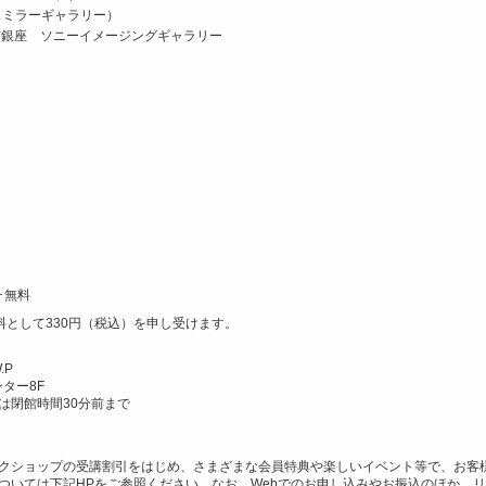
スミラーギャラリー）
 Day 東京銀座 ソニーイメージングギャラリー
･無料
料として330円（税込）を申し受けます。
.P
ター8F
入館は閉館時間30分前まで
クショップの受講割引をはじめ、さまざまな会員特典や楽しいイベント等で、お客
ついては下記HPをご参照ください。なお、Webでのお申し込みやお振込のほか、