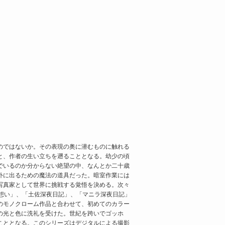
のではないか。その表現の奥に潜むものに触れる
と、作者の生い立ちを遡ることとなる。幼少の頃
でいるのか分からない絶望の中、なんとか二十歳
外に出るための魔法の道具だった。暗室作業には
写真家として世界に挑戦する覚悟を決める。次々
想い」、「土佐深夜日記」、「マニラ深夜日記」
のモノクローム作品と合わせて、初めてのカラー
の光と色に洗礼を受けた。世紀を跨いでゴッホ
こととなる。このシリーズはデジタルによる撮影