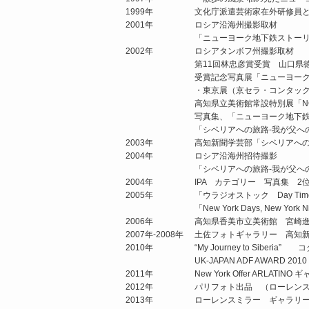
1999年
文化庁派遣芸術家在外研修員と
2001年
ロシア沿海州撮影取材
「ニューヨーク地下鉄ストー
2002年
ロシアタンボフ州撮影取材
第11回林忠彦賞受賞 山口県
受賞記念写真展「ニューヨーク
・東京展（京セラ・コンタッ
高知県立美術館常設特別展「NO 
写真集、「ニューヨーク地下
「シベリアへの旅路-我が父へ
2003年
高知新聞学芸部「シベリアへの
2004年
ロシア沿海州招待撮影
「シベリアへの旅路-我が父へ
2004年
IPA カテゴリー 写真集 2
2005年
「ウラジオストック Day T
「New York Days, New Yor
2006年
高知県香美市立美術館 宮崎
2007年-2008年
土佐フォトギャラリー 高知
2010年
“My Journey to Siber
UK-JAPAN ADF AWARD 2
2011年
New York Offer ARLA
2012年
パリフォト出品 （ローレン
2013年
ローレンスミラー ギャラリ