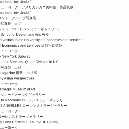
ories of my Uncle.”
Show （ニューヨーク）アメリカシカゴ美術館 作品収蔵
ories of my Uncle.”
ネント グループ写真展
際写真祭 出品
ージェント:ローレンスミラーギャラリー）
 of Design and Arts 教授
k State University of Economics and servicee
ty of Economics and servicee 短期写真講師
w （ニューヨーク）
New York Subway
 Services- Queer Division in NY
際写真祭 出品
 magazine 掲載in the UK
sian Perspectives
w （ニューヨーク）
Carnegie Museum of Art
ソニーイメージグギャラリー
coons to Raccoons ローレンスミラーギャラリー
 LOS ANGELLES ローレンスミラーギャラリー
w （ニューヨーク）
entity ローレンスミラーギャラリー
y Edna Cardinale JUIE SAUL Gallery
w （ニューヨーク）