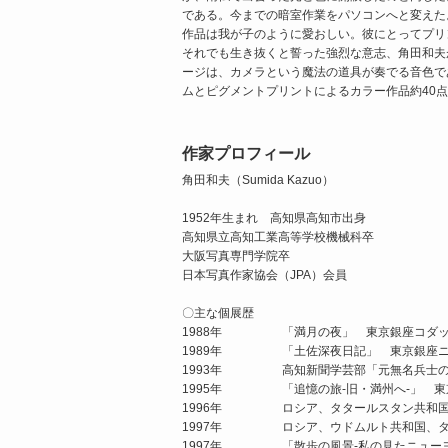
である。今までの暗室作業をパソコンへと変えた
作品は我が子のように愛おしい。彼にとってプリ
それでも生き抜くと誓った強烈な意志、角田和夫
ージは、カメラという魔法の道具が奏でる音色で
ムとピグメントプリントによるカラー作品約40
作家プロフィール
角田和夫（Sumida Kazuo）
1952年生まれ 高知県高知市出身
高知県立高知工業高等学校機械科卒
大阪写真専門学院卒
日本写真作家協会（JPA）会員
〇主な個展歴
1988年
「満月の夜」 東京銀座コダッ
1989年
「土佐深夜日記」 東京銀座
1993年
高知新聞学芸部「元無名兵士の
1995年
「追憶の旅-旧・満州へ-」 
1996年
ロシア、タタールスタン共和
1997年
ロシア、ウドムルト共和国、
1997年
「散歩の風景-私の見たニュー