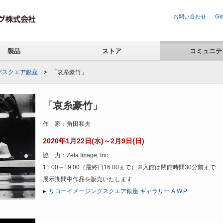
お問い合わせ
Glo
製品
ストア
コミュニテ
グスクエア銀座
「哀糸豪竹」
「哀糸豪竹」
作 家：角田和夫
2020年1月22日(水)～2月9日(日)
協 力：Zeta Image, Inc.
11:00～19:00（最終日16:00まで）※入館は閉館時間30分前まで
展示期間中作品を販売いたします
リコーイメージングスクエア銀座 ギャラリー A.W.P