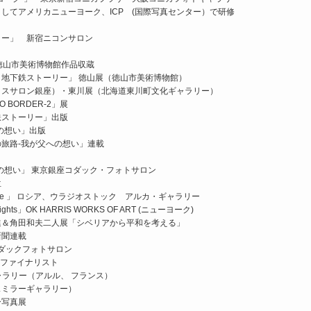
してアメリカニューヨーク、ICP (国際写真センター）で研修
リー」 新宿ニコンサロン
徳山市美術博物館作品収蔵
地下鉄ストーリー」 徳山展（徳山市美術博物館）
クスサロン銀座）・東川展（北海道東川町文化ギャラリー）
BORDER-2」展
鉄ストーリー」出版
の想い」出版
旅路-我が父への想い」連載
の想い」 東京銀座コダック・フォトサロン
位
ime 」 ロシア、ウラジオストック アルカ・ギャラリー
k Nights」OK HARRIS WORKS OF ART (ニューヨーク)
進＆角田和夫二人展「シベリアから平和を考える」
新聞連載
ia” コダックフォトサロン
010 ファイナリスト
TINO ギャラリー（アルル、 フランス）
スミラーギャラリー）
ー写真展