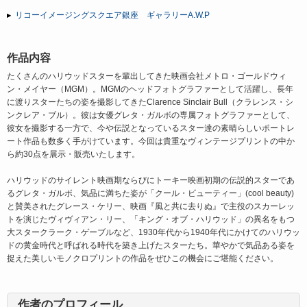
リコーイメージングスクエア銀座 ギャラリーA.W.P
作品内容
たくさんのハリウッドスターを輩出してきた映画会社メトロ・ゴールドウィ
ン・メイヤー（MGM）。MGMのヘッドフォトグラファーとして活躍し、長年
に渡りスターたちの姿を撮影してきたClarence Sinclair Bull（クラレンス・シ
ンクレア・ブル）。彼は女優グレタ・ガルボの専属フォトグラファーとして、
彼女を撮影する一方で、今や伝説となっているスター達の素晴らしいポートレ
ート作品も数多く手がけています。今回は貴重なヴィンテージプリントの中か
ら約30点を展示・販売いたします。
ハリウッドのサイレント映画期ならびにトーキー映画初期の伝説的スターであ
るグレタ・ガルボ、気品に満ちた姿が「クール・ビューティー」(cool beauty)
と賛美されたグレース・ケリー、映画『風と共に去りぬ』で主役のスカーレッ
トを演じたヴィヴィアン・リー、「キング・オブ・ハリウッド」の異名をもつ
大スタークラーク・ゲーブルなど、1930年代から1940年代にかけてのハリウッ
ドの黄金時代と呼ばれる時代を築き上げたスターたち。華やかで気品ある姿を
捉えた美しいモノクロプリントの作品をぜひこの機会にご堪能ください。
作者のプロフィール