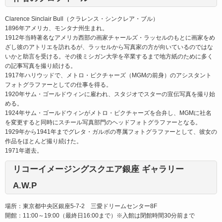
Clarence Sinclair Bull（クラレンス・シンクレア・ブル）
1896年アメリカ、モンタナ州生まれ。
1912年当時著名なアメリカ西部の画家チャールズ・ラッセルのもとに画家をめ
ざし彼のアトリエを訪れるが、ラッセルから写真家の方が向いているのではな
いかと助言を受ける。その後ミシガン大学を卒業するまで地方紙のために多く
の記事写真を撮り続ける。
1917年ハリウッドで、メトロ・ピクチャーズ（MGMの前身）のアシスタント
フォトグラファーとしての仕事を得る。
1920年サム・ゴールドウィンに雇われ、スタジオでスターの宣伝写真を撮り始
める。
1924年サム・ゴールドウィンがメトロ・ピクチャーズを合弁し、MGMに社名
を変更すると同時にスチール写真部門のヘッドフォトグラファーとなる。
1929年から1941年までグレタ・ガルボの専属フォトグラファーとして、彼女の
作品をほとんど撮り続けた。
1971年逝去。
リコーイメージングスクエア銀座 ギャラリー
A.W.P
場所：東京都中央区銀座5-7-2 三愛ドリームセンター8F
開館：11:00～19:00（最終日16:00まで）※入館は閉館時間30分前まで