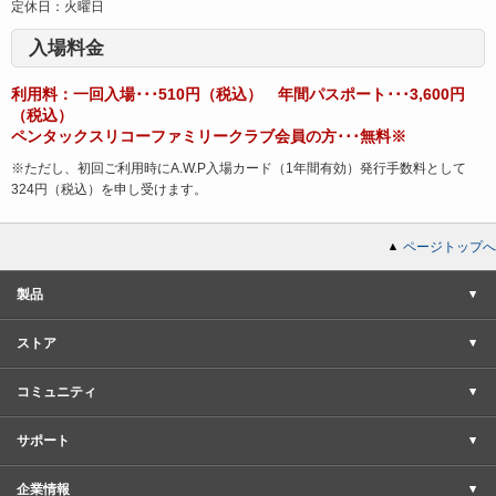
定休日：火曜日
入場料金
利用料：一回入場･･･510円（税込） 年間パスポート･･･3,600円
（税込）
ペンタックスリコーファミリークラブ会員の方･･･無料※
※ただし、初回ご利用時にA.W.P入場カード（1年間有効）発行手数料として
324円（税込）を申し受けます。
ページトップへ
製品
ストア
コミュニティ
サポート
企業情報