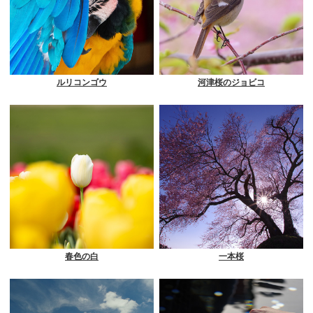
ルリコンゴウ
河津桜のジョビコ
春色の白
一本桜