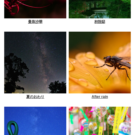
曼珠沙華
枳殻邸
夏のおわり
After rain