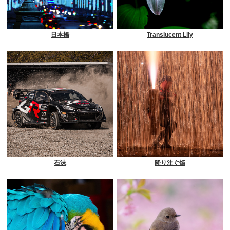
日本橋
Translucent Lily
石沫
降り注ぐ焔