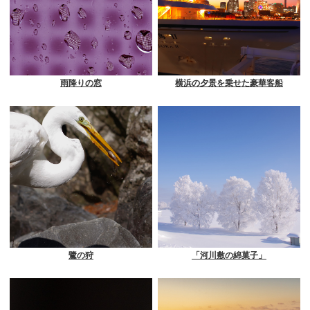
雨降りの窓
横浜の夕景を乗せた豪華客船
鷺の狩
「河川敷の綿菓子」