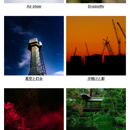
Air show
Dragonfly
星空と灯台
夕焼けと影