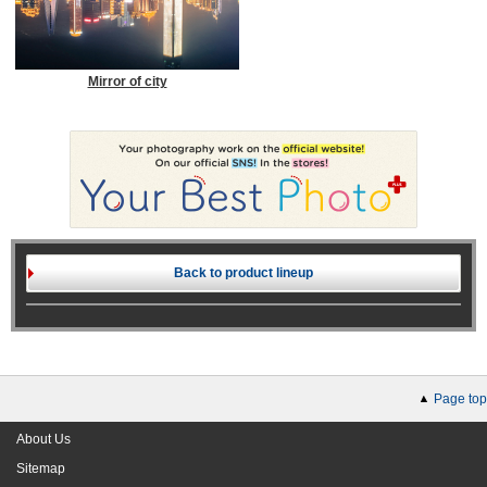
Mirror of city
Back to product lineup
Page top
About Us
Sitemap