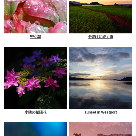
密な朝
夕焼けに続く道
木陰の紫陽花
sunset in Westport