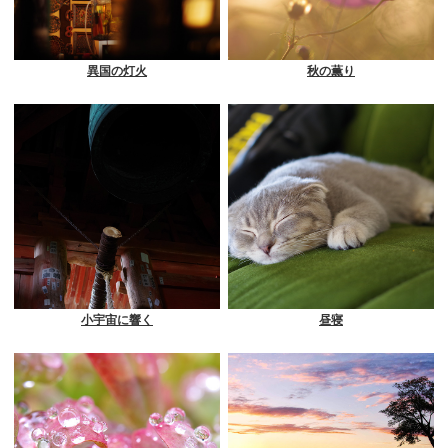
異国の灯火
秋の薫り
小宇宙に響く
昼寝