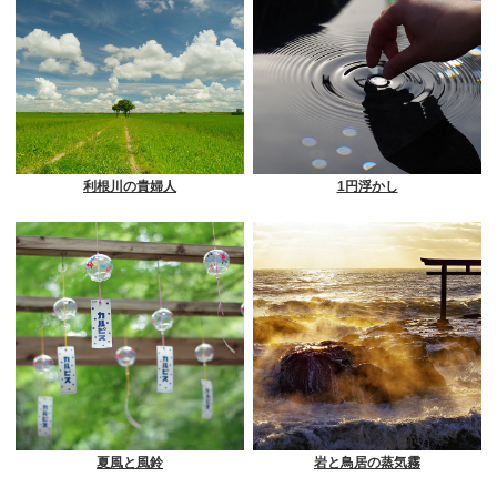
利根川の貴婦人
1円浮かし
夏風と風鈴
岩と鳥居の蒸気霧