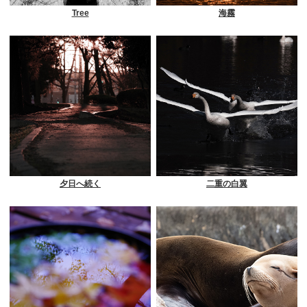
Tree
海霧
夕日へ続く
二重の白翼