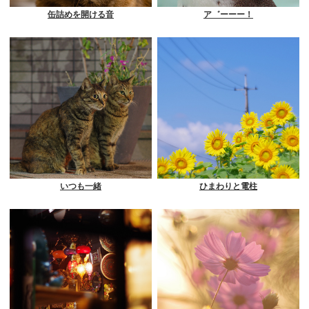
缶詰めを開ける音
ア゛ーーー！
いつも一緒
ひまわりと電柱