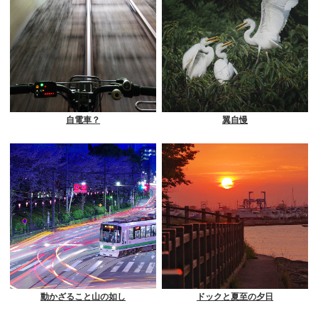
自電車？
翼自慢
動かざること山の如し
ドックと夏至の夕日