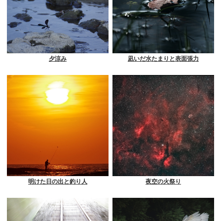
夕涼み
凪いだ水たまりと表面張力
明けた日の出と釣り人
夜空の火祭り