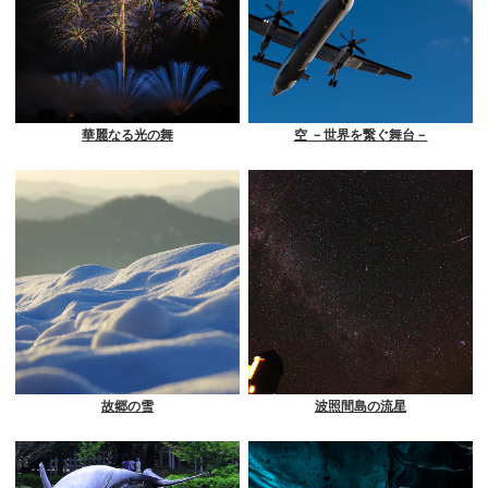
華麗なる光の舞
空 －世界を繋ぐ舞台－
故郷の雪
波照間島の流星