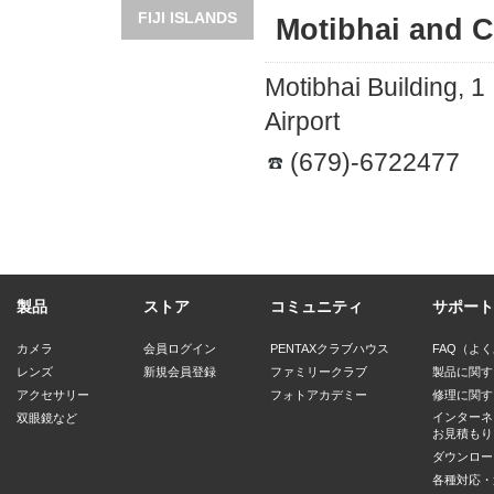
FIJI ISLANDS
Motibhai and 
Motibhai Building, 1
Airport
(679)-6722477
製品
ストア
コミュニティ
サポート
カメラ
会員ログイン
PENTAXクラブハウス
FAQ（よ
レンズ
新規会員登録
ファミリークラブ
製品に関す
アクセサリー
フォトアカデミー
修理に関す
インターネ
双眼鏡など
お見積もり
ダウンロー
各種対応・