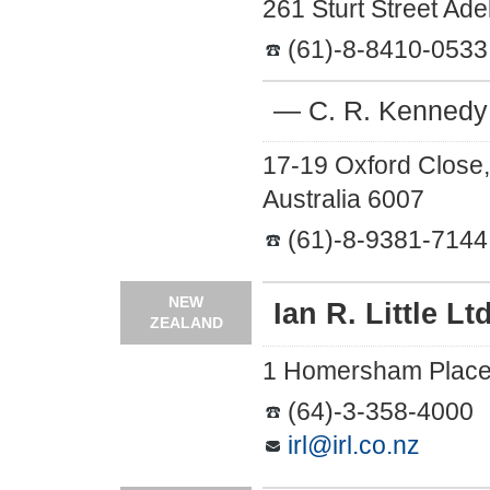
261 Sturt Street Ade
(61)-8-8410-0533
― C. R. Kennedy
17-19 Oxford Close,
Australia 6007
(61)-8-9381-7144
NEW
Ian R. Little Ltd
ZEALAND
1 Homersham Place,
(64)-3-358-4000
irl@irl.co.nz