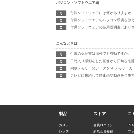
パソコン・ソフトウエア編
付属ソフトウェアには何がありますか
付属ソフトウエアのパソコン環境を教
付属ソフトウェアの使用説明書はあり
こんなときは
付属の保証書は海外でも有効ですか。
日時入り撮影をした画像から日時を削
内蔵メモリーのデータをSDメモリーカ
テレビに接続して静止画や動画を再生
製品
ストア
コ
カメラ
会員ログイン
PE
レンズ
新規会員登録
フ