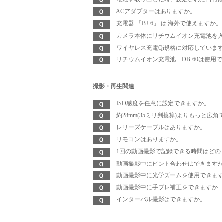
ACアダプターはありますか。
充電器 「BJ-6」 は 海外で使えますか。
カメラ本体にリチウムイオン充電池を入
ワイヤレス充電Qi規格に対応していま
リチウムイオン充電池 DB-60は使用
撮影・再生関連
ISO感度を任意に設定できますか。
約28mm(35ミリ判換算)よりもっと広
レリーズケーブルはありますか。
リモコンはありますか。
1回の動画撮影で記録できる時間はどの
動画撮影中にピント合わせはできます
動画撮影中に光学ズームを使用できま
動画撮影中に手ブレ補正をできますか
インターバル撮影はできますか。