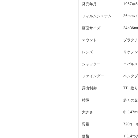
発売年月
1967年
フィルムシステム
35mm
画面サイズ
24×36m
マウント
プラクチ
レンズ
リケノン 
シャッター
コパルスク
ファインダー
ペンタプ
露出制御
TTL 
特徴
多くの交
大きさ
巾 147
質量
720g
価格
Ｆ1.4つ