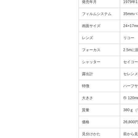
発売年月
1979年
フィルムシステム
35mm
画面サイズ
24×17m
レンズ
リコー 
フォーカス
2.5m
シャッター
セイコーシ
露出計
セレンメ
特徴
ハーフサ
大きさ
巾 120
質量
380ｇ
価格
26,80
見分けかた
前から見