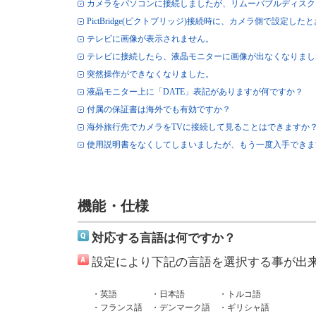
カメラをパソコンに接続しましたが、リムーバブルディスク
PictBridge(ピクトブリッジ)接続時に、カメラ側で設定し
テレビに画像が表示されません。
テレビに接続したら、液晶モニターに画像が出なくなりまし
突然操作ができなくなりました。
液晶モニター上に「DATE」表記がありますが何ですか？
付属の保証書は海外でも有効ですか？
海外旅行先でカメラをTVに接続して見ることはできますか
使用説明書をなくしてしまいましたが、もう一度入手できま
機能・仕様
対応する言語は何ですか？
設定により下記の言語を選択する事が出
・英語
・日本語
・トルコ語
・フランス語
・デンマーク語
・ギリシャ語