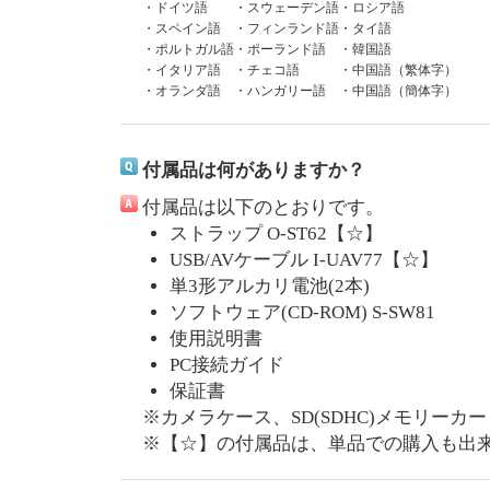
・ドイツ語
・スウェーデン語
・ロシア語
・スペイン語
・フィンランド語
・タイ語
・ポルトガル語
・ポーランド語
・韓国語
・イタリア語
・チェコ語
・中国語（繁体字）
・オランダ語
・ハンガリー語
・中国語（簡体字）
付属品は何がありますか？
付属品は以下のとおりです。
ストラップ O-ST62【☆】
USB/AVケーブル I-UAV77【☆】
単3形アルカリ電池(2本)
ソフトウェア(CD-ROM) S-SW81
使用説明書
PC接続ガイド
保証書
※カメラケース、SD(SDHC)メモリー
※【☆】の付属品は、単品での購入も出