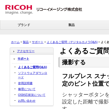
ブランド
製品
ホーム
>
製品
>
サポート
>
よくあるご質問（デジタルカメラQ&A)
>
よく
よくあるご質問
アクセサリー
サポート
撮影する
よくあるご質問(Q&A)
ソフトウェアダウンロ
フルプレス スナ
ード
定のピント位置
使用説明書
修理について
シャッターボタンを
OS対応状況について
設定した距離で撮
お問い合わせ
す。