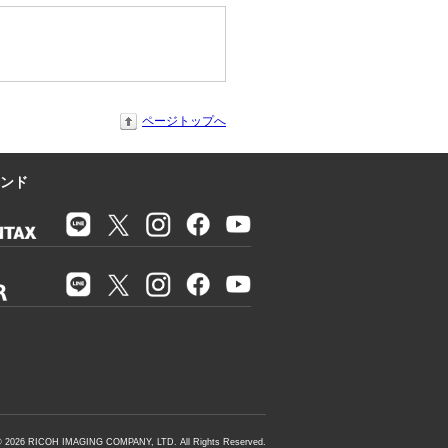
ページトップへ
ンド
©
2026
RICOH IMAGING COMPANY, LTD. All Rights Reserved.