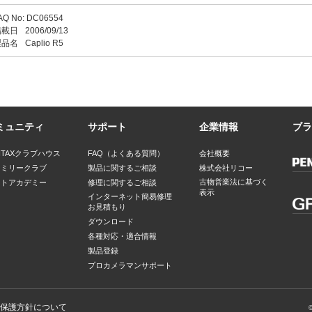
AQ No: DC06554
掲載日
2006/09/13
製品名
Caplio R5
ミュニティ
サポート
企業情報
ブラ
NTAXクラブハウス
FAQ（よくある質問）
会社概要
ァミリークラブ
製品に関するご相談
株式会社リコー
古物営業法に基づく
ォトアカデミー
修理に関するご相談
表示
インターネット簡易修理
お見積もり
ダウンロード
各種対応・適合情報
製品登録
プロカメラマンサポート
保護方針について