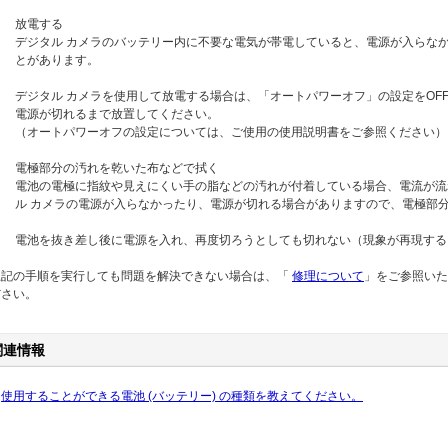
放電する
デジタル カメラのバッテリー内に不要な電気が帯電していると、電源が入らな
とがあります。
デジタル カメラを使用して放電する場合は、「オートパワーオフ」の設定をOF
電源が切れるまで放置してください。
（オートパワーオフの設定については、ご使用の使用説明書をご参照ください）
電極部分の汚れを乾いた布などで拭く
電池の電極に指紋や見えにくい手の脂などの汚れが付着している場合、電流が流
ル カメラの電源が入らなかったり、電源が切れる場合がありますので、電極部
電池を抜き差し後に電源を入れ、再度切ろうとしても切れない（現象が再現する
上記の手順を実行しても問題を解決できない場合は、「
修理について
」をご参照いた
ださい。
関連情報
使用することができる電池 (バッテリー) の種類を教えてください。