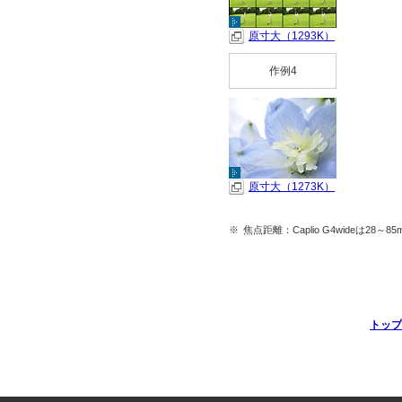
原寸大（1293K）
作例4
原寸大（1273K）
※
焦点距離：Caplio G4wideは28～
トップ