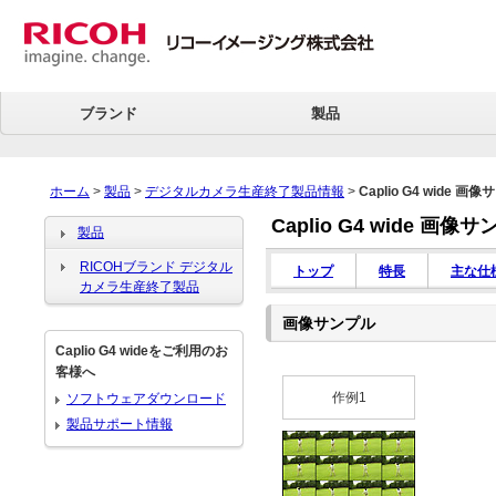
ブランド
製品
ホーム
>
製品
>
デジタルカメラ生産終了製品情報
>
Caplio G4 wide 画
Caplio G4 wide 画像
製品
RICOHブランド デジタル
トップ
特長
主な仕
カメラ生産終了製品
画像サンプル
Caplio G4 wideをご利用のお
客様へ
作例1
ソフトウェアダウンロード
製品サポート情報