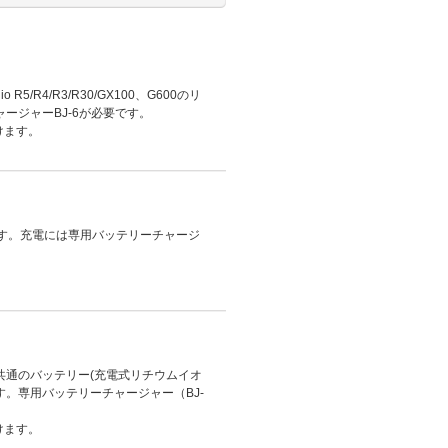
plio R5/R4/R3/R30/GX100、G600のリ
ージャーBJ-6が必要です。
けます。
ーです。充電には専用バッテリーチャージ
/GXシリーズ共通のバッテリー(充電式リチウムイオ
可能です。専用バッテリーチャージャー（BJ-
けます。