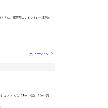
るときに、家庭用コンセントから電源を
ページトップヘ
コンバージョンレンズ。21mm相当（35mm判
ん。