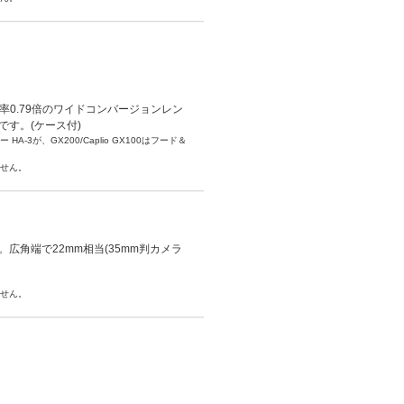
00用の倍率0.79倍のワイドコンバージョンレン
です。(ケース付)
HA-3が、GX200/Caplio GX100はフード＆
せん。
ズ。広角端で22mm相当(35mm判カメラ
せん。