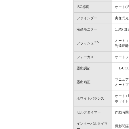
ISO感度
オート(IS
ファインダー
実像式光
液晶モニター
1.8型 
オート（
※5
フラッシュ
到達距離 
フォーカス
オートフォ
露出調節
TTL-C
マニュアル
露出補正
オートブラ
オート /
ホワイトバランス
ホワイト
セルフタイマー
作動時間
インターバルタイマ
撮影間隔
ー