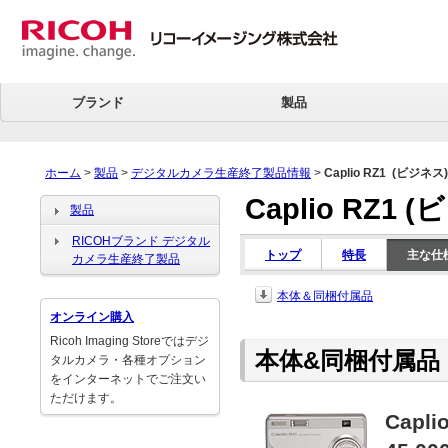
ブランド
製品
ホーム
>
製品
>
デジタルカメラ生産終了製品情報
>
Caplio RZ1
(ビジネス)
Caplio RZ1
(
製品
RICOHブランド デジタル
トップ
特長
主な仕
カメラ生産終了製品
本体＆同梱付属品
オンライン購入
Ricoh Imaging Storeではデジ
本体&同梱付属品
タルカメラ・各種オプション
をインターネットでご注文い
ただけます。
Capli