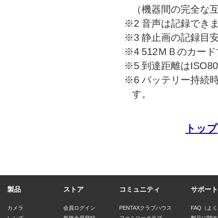
（機器間の完全な
※2
音声は記録でき
※3
静止画の記録目
※4
512ＭＢのカー
※5
到達距離はISO8
※6
バッテリー持続時
す。
トップ
製品
ストア
コミュニティ
サポート
カメラ
会員ログイン
PENTAXクラブハウス
FAQ（よ