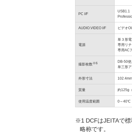
USB1.1
PC I/F
Profess
AUDIO.VIDEO I/F
ビデオO
単３形電
電源
専用リチ
専用AC
DB-5
※6
撮影枚数
単三形ア
外形寸法
102.4
質量
約125
使用温度範囲
0～40℃
※1
DCFはJEITAで標準化
略称です。