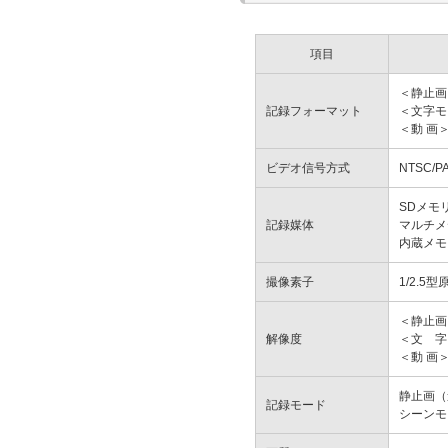
項目
＜静止画＞圧
記録フォーマット
＜文字モー
＜動 画＞
ビデオ信号方式
NTSC/P
SDメモリー
記録媒体
マルチメデ
内蔵メモ
撮像素子
1/2.5
＜静止画＞2
解像度
＜文 字＞
＜動 画＞3
静止画（連
記録モード
シーンモ