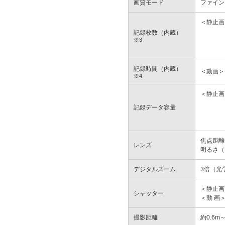
画質モード
ファイン 
＜静止画
記録枚数（内蔵）
※3
記録時間（内蔵）
＜動画＞
※4
＜静止画
記録データ容量
焦点距離 f
レンズ
明るさ（F
デジタルズーム
3倍（光
＜静止画
シャッター
＜動 画
撮影距離
約0.6