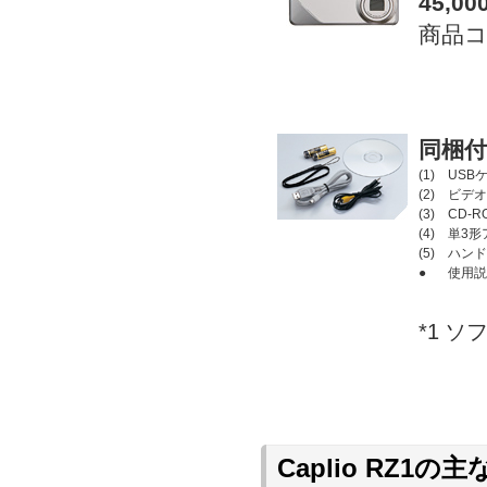
45,0
商品コー
同梱付
(1)
USB
(2)
ビデオ
(3)
CD-R
(4)
単3形
(5)
ハンド
●
使用説
*1
ソフ
Caplio RZ1の