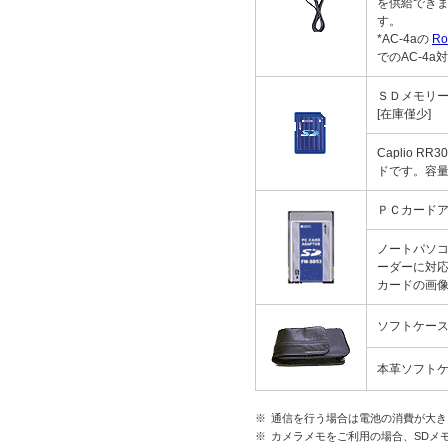
を供給でき
す。
*AC-4aの
R
でのAC-4
ＳＤメモリーカー
[在庫僅少]
Caplio R
ドです。容量
ＰＣカードアダ
ノートパソ
ーダーに対
カードの画
ソフトケース 
本革ソフト
※
通信を行う場合は電池の消費が大き
※
カメラメモをご利用の場合、SDメ