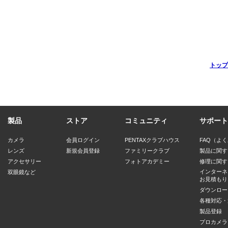
トップ
製品
ストア
コミュニティ
サポート
カメラ
会員ログイン
PENTAXクラブハウス
FAQ（よ
レンズ
新規会員登録
ファミリークラブ
製品に関す
アクセサリー
フォトアカデミー
修理に関す
インターネ
双眼鏡など
お見積もり
ダウンロー
各種対応・
製品登録
プロカメラ