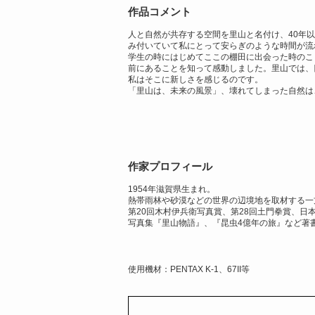
作品コメント
人と自然が共存する空間を里山と名付け、40年
み付いていて私にとって安らぎのような時間が流
学生の時にはじめてここの棚田に出会った時のこ
前にあることを知って感動しました。里山では、
私はそこに新しさを感じるのです。
「里山は、未来の風景」、壊れてしまった自然は
作家プロフィール
1954年滋賀県生まれ。
熱帯雨林や砂漠などの世界の辺境地を取材する一
第20回木村伊兵衛写真賞、第28回土門拳賞、日
写真集『里山物語』、『昆虫4億年の旅』など著
使用機材：PENTAX K-1、67II等