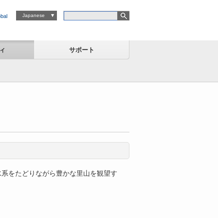
検索キーワード
Japanese
bal
ィ
サポート
水系をたどりながら豊かな里山を観望す