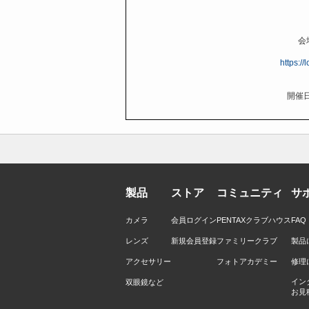
会
https:/
開催日
製品
ストア
コミュニティ
サ
カメラ
会員ログイン
PENTAXクラブハウス
FA
レンズ
新規会員登録
ファミリークラブ
製品
アクセサリー
フォトアカデミー
修理
イン
双眼鏡など
お見