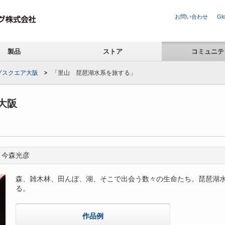
お問い合わせ
Glo
製品
ストア
コミュニテ
グスクエア大阪
「里山 琵琶湖水系を旅する」
大阪
今森光彦
森、雑木林、田んぼ、湖、そこで出会う数々の生命たち。琵琶湖
る。
作品例