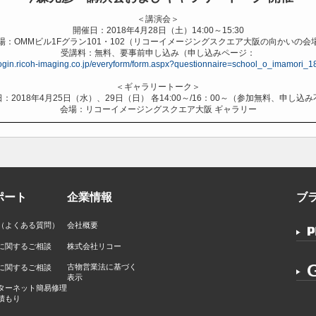
＜講演会＞
開催日：2018年4月28日（土）14:00～15:30
場：OMMビル1Fグラン101・102（リコーイメージングスクエア大阪の向かいの会
受講料：無料、要事前申し込み（申し込みページ：
/login.ricoh-imaging.co.jp/everyform/form.aspx?questionnaire=school_o_imamori
＜ギャラリートーク＞
：2018年4月25日（水）、29日（日） 各14:00～/16：00～（参加無料、申し込
会場：リコーイメージングスクエア大阪 ギャラリー
ポート
企業情報
ブ
Q（よくある質問）
会社概要
に関するご相談
株式会社リコー
古物営業法に基づく
に関するご相談
表示
ターネット簡易修理
積もり