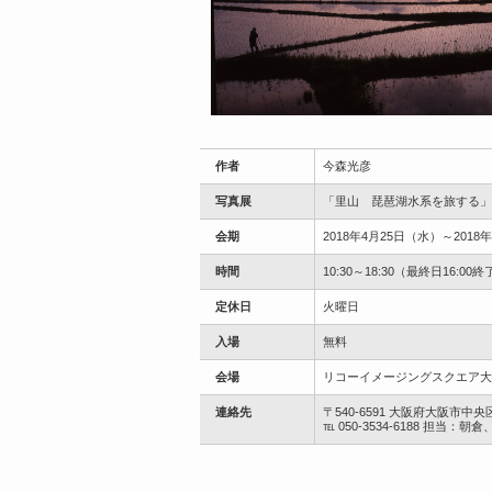
作者
今森光彦
写真展
「里山 琵琶湖水系を旅する」
会期
2018年4月25日（水）～2018
時間
10:30～18:30（最終日16:00
定休日
火曜日
入場
無料
会場
リコーイメージングスクエア大
連絡先
〒540-6591 大阪府大阪市中央
℡ 050-3534-6188 担当：朝