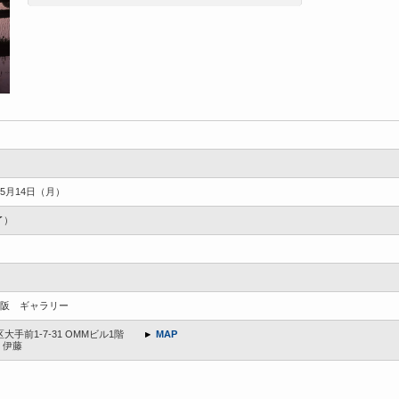
年5月14日（月）
終了）
阪 ギャラリー
区大手前1-7-31 OMMビル1階
MAP
倉、伊藤