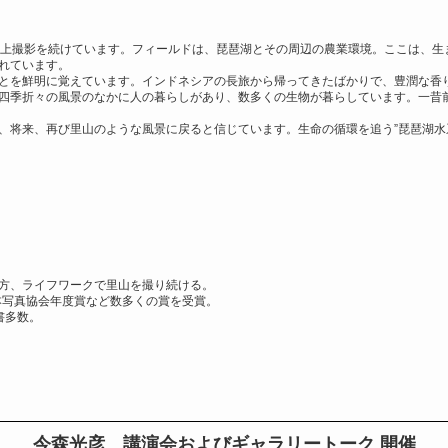
以上撮影を続けています。フィールドは、琵琶湖とその周辺の農業環境。ここは、生
れています。
とを鮮明に覚えています。インドネシアの長旅から帰ってきたばかりで、豊潤な香
四季折々の風景のなかに人の暮らしがあり、数多くの生物が暮らしています。一昔
、将来、再び里山のような風景に戻ると信じています。生命の循環を追う”琵琶湖水
方、ライフワークで里山を撮り続ける。
本写真協会年度賞など数多くの賞を受賞。
書多数。
今森光彦 講演会およびギャラリートーク 開催