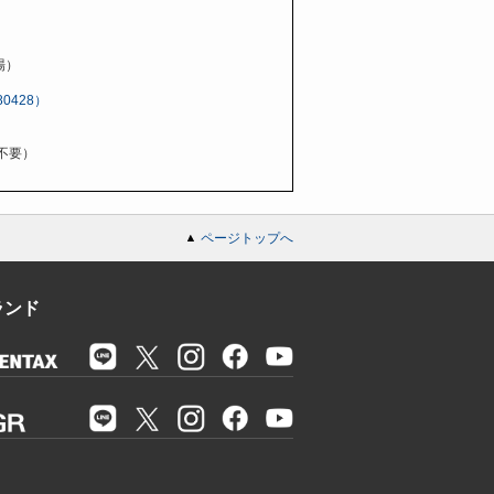
場）
_180428）
み不要）
ページトップへ
ランド