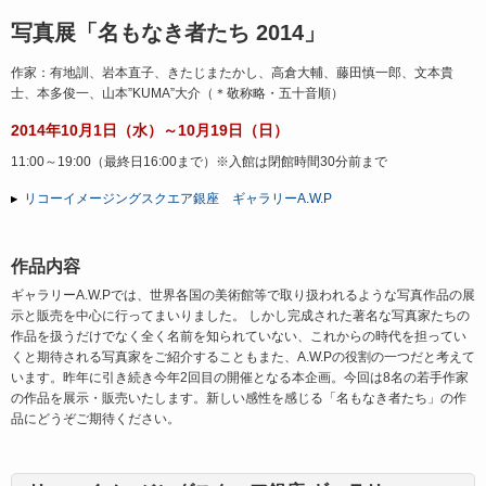
写真展「名もなき者たち 2014」
作家：有地訓、岩本直子、きたじまたかし、高倉大輔、藤田慎一郎、文本貴
士、本多俊一、山本”KUMA”大介（＊敬称略・五十音順）
2014年10月1日（水）～10月19日（日）
11:00～19:00（最終日16:00まで）※入館は閉館時間30分前まで
リコーイメージングスクエア銀座 ギャラリーA.W.P
作品内容
ギャラリーA.W.Pでは、世界各国の美術館等で取り扱われるような写真作品の展
示と販売を中心に行ってまいりました。 しかし完成された著名な写真家たちの
作品を扱うだけでなく全く名前を知られていない、これからの時代を担ってい
くと期待される写真家をご紹介することもまた、A.W.Pの役割の一つだと考えて
います。昨年に引き続き今年2回目の開催となる本企画。今回は8名の若手作家
の作品を展示・販売いたします。新しい感性を感じる「名もなき者たち」の作
品にどうぞご期待ください。