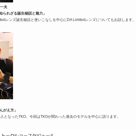
永一夫
ンズの知られざる誕生秘話と魅力」
mitedレンズ誕生秘話と使いこなしを中心にDA Limitedレンズについてもお話します。
かんがえ方」
で一躍時の人となったTKO。今回はTKOが関わった過去のモデルを中心に語ります。