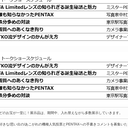
どのお宝が一堂に！展示品は、期間中、入れ替えながら多数展示していきます。
好きな/思い出の/あこがれの機種人気投票とPENTAXへの手書きコメントを募集い