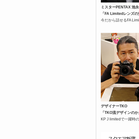
ミスターPENTAX 池
「FA Limitedレ
今だから話せるFA Li
デザイナーTKO
「TKO流デザインの
KP J limited