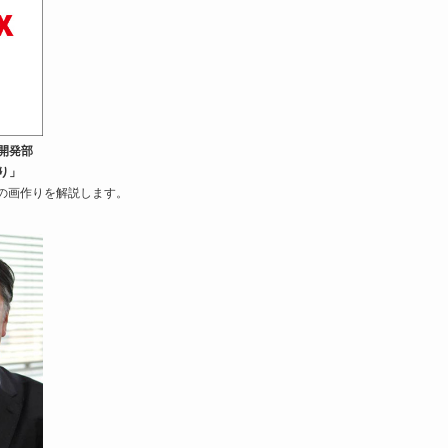
開発部
り」
Xの画作りを解説します。