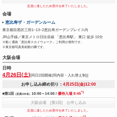
定員に達したため受付を終了いたしました。
会場
恵比寿ザ・ガーデンルーム
東京都目黒区三田1−13−2恵比寿ガーデンプレイス内
JR山手線／東京メトロ日比谷線 「恵比寿駅」 東口 徒歩 10分
※動く通路「恵比寿スカイウォーク」ご利用が便利です。
※東京都写真美術館の隣です。
大阪会場
日時
4月26日(土)
[同日2回開催(同内容・入れ替え制)]
お申し込み締め切り：
4月25日(金)12:00
*1
■第1回
10:00～14:00 /
優待入場 9:45
（定員180名）
大阪会場 [第1回] お申し込み
定員に達したため受付を終了いたしました。
*1