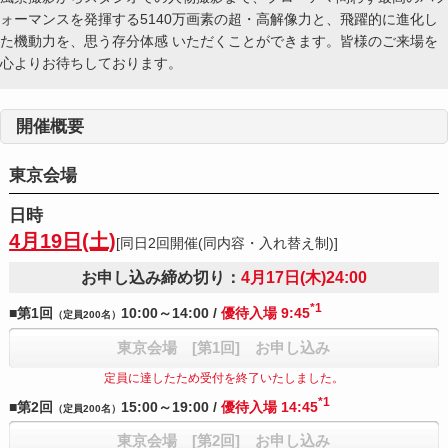
ォーマンスを発揮する5140万画素の超・高解像力と、飛躍的に進化し
た機動力を、思う存分体感 いただくことができます。皆様のご来場を
心よりお待ちしております。
開催概要
東京会場
日時
4月19日(土)
[同日2回開催(同内容・入れ替え制)]
お申し込み締め切り：
4月17日(木)24:00
*1
■第1回
10:00～14:00 /
優待入場 9:45
（定員200名）
東京会場 [第1回] お申し込み
定員に達したため受付を終了いたしました。
*1
■第2回
15:00～19:00 /
優待入場 14:45
（定員200名）
東京会場 [第2回] お申し込み