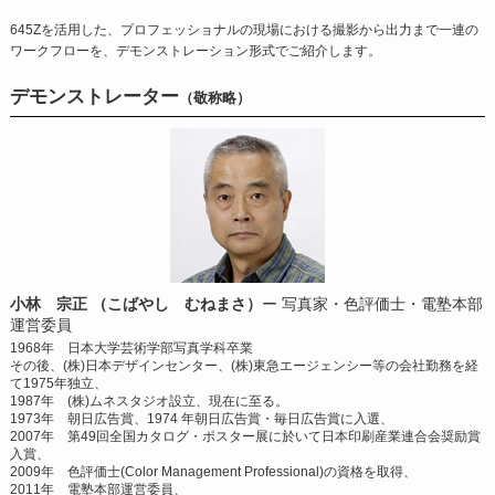
645Zを活用した、プロフェッショナルの現場における撮影から出力まで一連の
ワークフローを、デモンストレーション形式でご紹介します。
デモンストレーター
（敬称略）
小林 宗正 （こばやし むねまさ）
ー 写真家・色評価士・電塾本部
運営委員
1968年 日本大学芸術学部写真学科卒業
その後、(株)日本デザインセンター、(株)東急エージェンシー等の会社勤務を経
て1975年独立、
1987年 (株)ムネスタジオ設立、現在に至る。
1973年 朝日広告賞、1974 年朝日広告賞・毎日広告賞に入選、
2007年 第49回全国カタログ・ポスター展に於いて日本印刷産業連合会奨励賞
入賞、
2009年 色評価士(Color Management Professional)の資格を取得、
2011年 電塾本部運営委員、