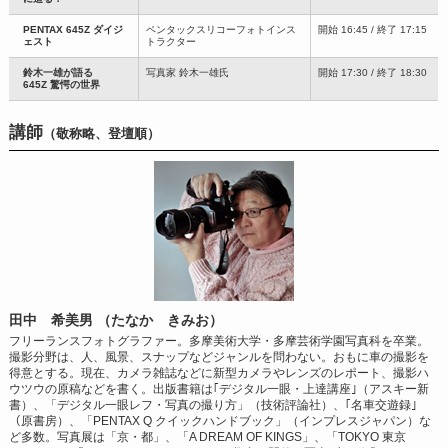
PENTAX 645Z ダイジ
ペンタックスリコーフォトインス
開始 16:45 / 終了 17:15
ェスト
トラクター
鈴木一雄が語る
写真家 鈴木一雄氏
開始 17:30 / 終了 18:30
645Z 驚愕の世界
講師
（敬称略、登壇順）
田中 希美男 （たなか きみお）
フリーランスフォトグラファー。多摩美術大学・多摩芸術学園写真科を卒業。
撮影分野は、人、風景、スナップなどジャンルを問わない。おもに車の撮影を
得意とする。現在、カメラ雑誌などに新型カメラやレンズのレポート、撮影ハ
ウツウの原稿などを書く。出版書籍は｢デジタル一眼・上達講座｣（アスキー新
書）、「デジタル一眼レフ・写真の撮り方」（技術評論社）、｢名車交遊録｣
（原書房）、「PENTAX Q クイックハンドブック」（インプレスジャパン）な
ど多数。写真展は「京・都」、「A DREAM OF KINGS」、「TOKYO 東京