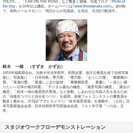
TOLYO」、「CAR ON THE ROAD」など数多く開催。写真ブログ「
Photo of
the Day
」を10年以上継続。ホームページは｢
www.thisistanaka.com
｣。@nifty
で、有料メールマガジン「明日からの写真術」を現在、月2回で配信中。
鈴木 一雄 （すずき かずお）
1953年福島県生れ。法政大学法学部卒。民間企業、地方公務員を経て自然写真
家に。写真集に「－日本列島－季乃聲」「櫻乃聲」「おぐにの聲」「裏磐梯の
聲」「尾瀬の聲」「尾瀬しじまの旋律」「裏磐梯彩景」、著書に「―見たい撮
りたい―日本の桜200選」「デジタル露出の極意」「風景写真の極意」「露出の
極意」「鈴木一雄の風景四大聖地」など多数。しあわせな写真人生を送るため
の「自慢史つづりと自分史つづり」を提唱。各種フォトコンテストの審査員を
数多く務める。月刊誌“アサヒカメラ”に「鈴木風景道場」を連載中。（公社）日
本写真家協会会員、日本自然科学写真協会会員、フォト寺子屋「一の会」主
宰。
スタジオワークフローデモンストレーション