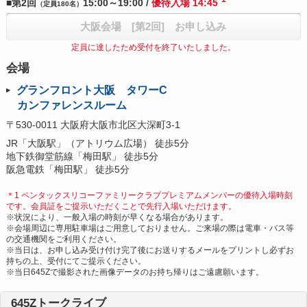
■第2回
15:00～19:00 /
優待入場 14:45
（定員180名）
大阪会場 [第2回] お申し込み
定員に達したため受付を終了いたしました。
会場
グランフロント大阪 タワーC
カンファレンスルーム
〒530-0011 大阪府大阪市北区大深町3-1
JR「大阪駅」（アトリウム広場） 徒歩5分
地下鉄御堂筋線「梅田駅」 徒歩5分
阪急電鉄「梅田駅」 徒歩5分
＊1 ペンタックスリコーファミリークラブプレミアムメンバーの優待入場時刻
です。会員証をご提示いただくことで先行入場いただけます。
※状況により、一般入場の時刻が早くなる場合があります。
※会場周辺に専用駐車場はご用意しておりません。ご来場の際は電車・バス等
の交通機関をご利用ください。
※当日は、お申し込み受け付け完了後にお送りするメールをプリントし必ずお
持ちの上、受付にてご提示ください。
※当日645Zで撮影された画像データのお持ち帰りはご遠慮願います。
645Zトークライブ