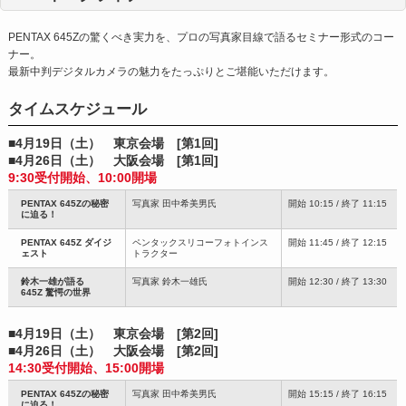
PENTAX 645Zの驚くべき実力を、プロの写真家目線で語るセミナー形式のコー
ナー。
最新中判デジタルカメラの魅力をたっぷりとご堪能いただけます。
タイムスケジュール
■4月19日（土） 東京会場 [第1回]
■4月26日（土） 大阪会場 [第1回]
9:30受付開始、10:00開場
PENTAX 645Zの秘密
写真家 田中希美男氏
開始 10:15 / 終了 11:15
に迫る！
PENTAX 645Z ダイジ
ペンタックスリコーフォトインス
開始 11:45 / 終了 12:15
ェスト
トラクター
鈴木一雄が語る
写真家 鈴木一雄氏
開始 12:30 / 終了 13:30
645Z 驚愕の世界
■4月19日（土） 東京会場 [第2回]
■4月26日（土） 大阪会場 [第2回]
14:30受付開始、15:00開場
PENTAX 645Zの秘密
写真家 田中希美男氏
開始 15:15 / 終了 16:15
に迫る！