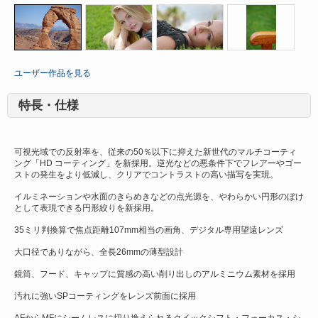
絞
絞
絞
絞
り
り
り
り
ユーザー作品を見る
F2.8、
F3.5、
F3.5、
F2.4、
シ
シ
シ
シ
ャ
ャ
ャ
ャ
特長・仕様
ッ
ッ
ッ
ッ
タ
タ
タ
タ
ー
ー
ー
ー
ス
ス
ス
ス
可視光域での反射率を、従来の50％以下に抑えた新世代のマルチコーティ
ピ
ピ
ピ
ピ
ング「HD コーティング」を新採用。逆光などの悪条件下でフレアーやゴー
ー
ー
ー
ー
ストの発生をより低減し、クリアでコントラストの高い描写を実現。
ド
ド
ド
ド
1/2000
1/800
1/500
1/320
イルミネーションや水面のきらめきなどの点光源を、やわらかい円形のぼけ
秒、
秒、
秒、
秒、
として表現できる円形絞りを新採用。
焦
焦
焦
焦
点
点
点
点
35ミリ判換算で焦点距離107mm相当の画角、デジタル専用望遠レンズ
距
距
距
距
離
離
離
離
大口径でありながら、全長26mmの薄型設計
70.0mm
70mm
70mm
70mm
鏡筒、フード、キャップに質感の高い削り出しのアルミニウム素材を採用
汚れに強いSPコーティングをレンズ前面に採用
AFからMFにシームレスに切り換えられるクイックシフト・フォーカス・シ