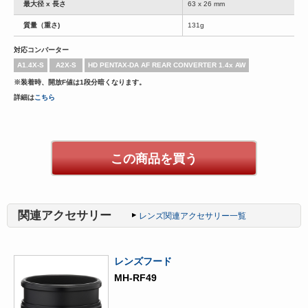
最大径 x 長さ
63 x 26 mm
質量（重さ)
131g
対応コンバーター
A1.4X-S
A2X-S
HD PENTAX-DA AF REAR CONVERTER 1.4x AW
※装着時、開放F値は1段分暗くなります。
詳細は
こちら
この商品を買う
関連アクセサリー
レンズ関連アクセサリー一覧
レンズフード
MH-RF49