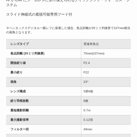
ステム
スライド伸縮式の着脱可能専用フード付
※ペンタックスデジタル一眼レフに装着した場合、焦点距離が35ミリ判換算で107mm相当
の画角となります。
レンズタイプ
望遠単焦点
焦点距離 (35ミリ判換算)
70mm(107mm)
開放絞り値
F2.4
最小絞り
F22
画角
23°
レンズ構成
5群6枚
絞り羽根枚数
9枚
最短撮影距離
0.7m
最大撮影倍率
0.12倍
フィルター径
49mm