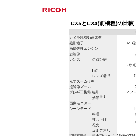
CX5とCX4(前機種)の比較
カメラ部有効画素数
撮影素子
1/2.
画像処理エンジン
超解像
レンズ
焦点距離
（焦点
F値
レンズ構成
光学ズーム倍率
超解像ズーム
ブレ補正機能
機能
イメ
※1
効果
画像モニター
シーンモード
料理
打ち上げ
花火
ゴルフ連写