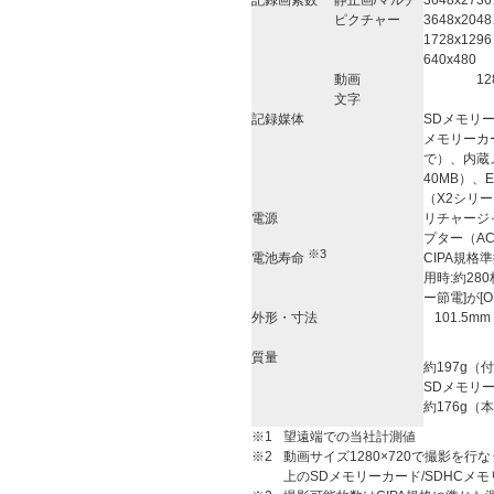
記録画素数
静止画/マルチ
3648x273
ピクチャー
3648x204
1728x12
640x480
動画
12
文字
記録媒体
SDメモリー
メモリーカー
で）、内蔵
40MB）、E
（X2シリ
電源
リチャージャ
プター（AC
※3
電池寿命
CIPA規格準
用時:約280
ー節電]が[
外形・寸法
101.5m
質量
約197g（
SDメモリ
約176g（
※1
望遠端での当社計測値
※2
動画サイズ1280×720で撮影を行な
上のSDメモリーカード/SDHCメ