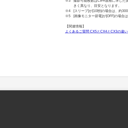
※3
撮影可能枚数はCIPA規格に準じ
きく異なり、目安となります。
※4
[スリープ]が[10秒]の場合は、約3
※5
[画像モニター節電]が[OFF]の場合
【関連情報】
よくあるご質問 CX5とCX4とCX3の違